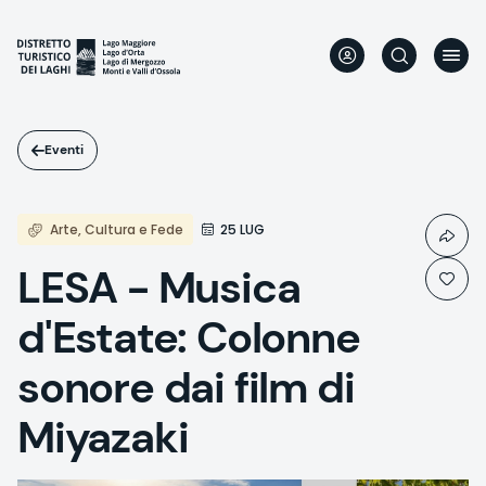
Salta
al
contenuto
principale
Eventi
Arte, Cultura e Fede
25 LUG
LESA - Musica
d'Estate: Colonne
sonore dai film di
Miyazaki