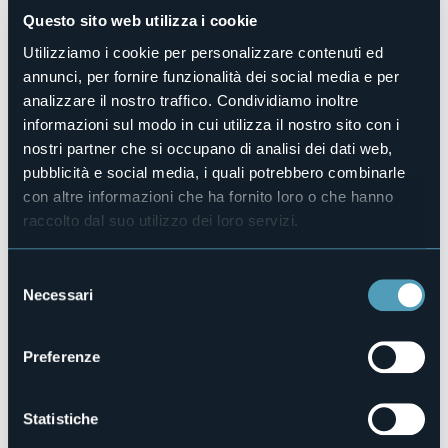
Giovedì 25 luglio alla ore 21:00
si terrà Musica d'estate
Questo sito web utilizza i cookie
con
Colonne sonore dai film di Miyazaki
con
Trio Ghibli:
Nicolas Falabella, chitarra - Doriana Spirito, chitarra - Aurora
Utilizziamo i cookie per personalizzare contenuti ed
Sclammetta, violoncello.
annunci, per fornire funzionalità dei social media e per
analizzare il nostro traffico. Condividiamo inoltre
Ingresso a offerta libera.
In caso di brutto tempo, i concerti organizzati sulla Terrazza
informazioni sul modo in cui utilizza il nostro sito con i
della Società Operaia, si terranno all'interno.
nostri partner che si occupano di analisi dei dati web,
Organizzatore
pubblicità e social media, i quali potrebbero combinarle
Coro Desmos
con altre informazioni che ha fornito loro o che hanno
Luogo dell'evento
raccolto dal suo utilizzo dei loro servizi.
Terrazza della Società Operaia
E-mail
Selezione
info@associazionedesmos.com
Necessari
del
Sito web
consenso
https://m.facebook.com/100094236256624/
Preferenze
Piazza IV Novembre, 2
Statistiche
28040 - Lesa (NO)