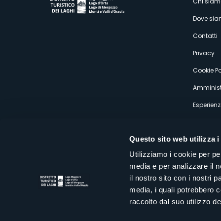
M
Chi siam
Dove si
s
Contatti
Privacy
Cookie Po
Amminist
Esperienz
Questo sito web utilizza i
Utilizziamo i cookie per pe
media e per analizzare il n
Distretto Turistico dei Laghi Scrl
il nostro sito con i nostri 
Sede legale e operativa: Corso Italia 26 - 28838 Stresa VB - It
media, i quali potrebbero 
tel:
+39 0323 30416
infoturismo@distrettolaghi.it
e
distrettolaghi@legalmail.it
raccolto dal suo utilizzo dei
www.distrettolaghi.it