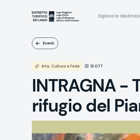
Salta
al
Naviga
contenuto
Esplora la destinaz
principale
princi
Eventi
Arte, Cultura e Fede
13 OTT
INTRAGNA - Tr
rifugio del P