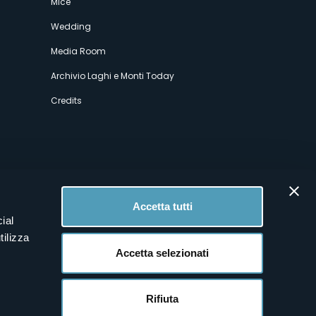
Mice
Wedding
Media Room
Archivio Laghi e Monti Today
Credits
Accetta tutti
ial
tilizza
Accetta selezionati
Rifiuta