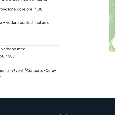
 Cavallone dalle ore 14.00
ne - vedere contatti nel box.
e Verbano Intra
 5014987
bania.it/Eventi/Concerto-Coro-
…