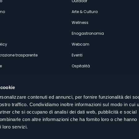
enù
o
Outdoor
amo
Arte & Cultura
econdario
Wellness
Enogastronomia
licy
Webcam
razione trasparente
Eventi
e
Ospitalità
 cookie
rsonalizzare contenuti ed annunci, per fornire funzionalità dei soc
ostro traffico. Condividiamo inoltre informazioni sul modo in cui u
Seguici sui nostri canali social
partner che si occupano di analisi dei dati web, pubblicità e social
aly
combinarle con altre informazioni che ha fornito loro o che hanno
 loro servizi.