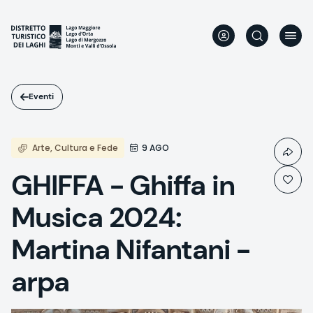
Salta
al
contenuto
principale
Eventi
Arte, Cultura e Fede
9 AGO
GHIFFA - Ghiffa in
Musica 2024:
Martina Nifantani -
arpa