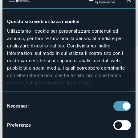
Questo sito web utilizza i cookie
Utilizziamo i cookie per personalizzare contenuti ed
annunci, per fornire funzionalità dei social media e per
analizzare il nostro traffico. Condividiamo inoltre
informazioni sul modo in cui utilizza il nostro sito con i
Venerdì 9 agosto ore 21:00 presso la Chiesa di San
nostri partner che si occupano di analisi dei dati web,
Lorenzo in Fraz. Cargiago
nell'ambito della rassegna
Ghiffa in Musica 2024
concerto di
Martina Nifantani -
pubblicità e social media, i quali potrebbero combinarle
arpa.
Musiche di J.S. Bach/D.Owens, De Falla, Spohr, Reniè.
con altre informazioni che ha fornito loro o che hanno
Organizzatore
raccolto dal suo utilizzo dei loro servizi.
Associazione Culturale San Leonardo APS
Luogo dell'evento
Selezione
Chiesa di San Lorenzo - Cargiago
Necessari
del
E-mail
consenso
info@acsanleonardo.it
Sito web
Preferenze
https://www.acsanleonardo.it/WPACSL1/