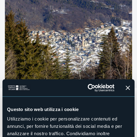
Festa della Santa Infanzia
Questo sito web utilizza i cookie
ore 15.00 Benedizione di tutti i bambini
A seguire, presso il Cinema Parrocchiale:
Grande
Utilizziamo i cookie per personalizzare contenuti ed
Tombolata!
annunci, per fornire funzionalità dei social media e per
analizzare il nostro traffico. Condividiamo inoltre
Organizzatore