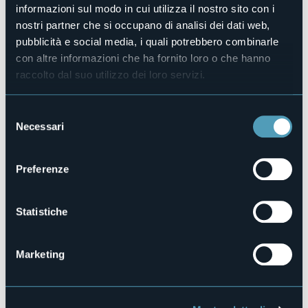
Parrocchia di San Silvestro
informazioni sul modo in cui utilizza il nostro sito con i
Luogo dell'evento
nostri partner che si occupano di analisi dei dati web,
Parrocchia di San Silvestro
pubblicità e social media, i quali potrebbero combinarle
Telefono
con altre informazioni che ha fornito loro o che hanno
+39 0324 93382 Parrocchia
raccolto dal suo utilizzo dei loro servizi.
Selezione
Necessari
Druogno (VB)
del
consenso
Preferenze
Statistiche
Marketing
Apri mappa