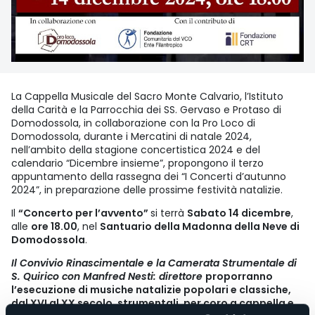
La Cappella Musicale del Sacro Monte Calvario, l’Istituto
della Carità e la Parrocchia dei SS. Gervaso e Protaso di
Domodossola, in collaborazione con la Pro Loco di
Domodossola, durante i Mercatini di natale 2024,
nell’ambito della stagione concertistica 2024 e del
calendario “Dicembre insieme”, propongono il terzo
appuntamento della rassegna dei “I Concerti d’autunno
2024”, in preparazione delle prossime festività natalizie.
Il
“Concerto per l’avvento”
si terrà
Sabato 14 dicembre
,
alle
ore 18.00
, nel
Santuario della Madonna della Neve di
Domodossola
.
Il Convivio Rinascimentale e la Camerata Strumentale di
S. Quirico con Manfred Nesti: direttore
proporranno
l’esecuzione di musiche natalizie popolari e classiche,
dal XVI al XX secolo, strumentali, per coro a cappella e