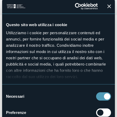
Sabato 20 luglio ore 17:00
ci sarà
l'inaugurazione della
Questo sito web utilizza i cookie
mostra Trasparenze...
Ricordi, colori, immagini e parole
Utilizziamo i cookie per personalizzare contenuti ed
che raccontano le Valli Antigorio e Formazza.
Esposizione di acquarelli di Floriana Rizzi.
annunci, per fornire funzionalità dei social media e per
Cartoline storiche di Giuliana Alberti.
analizzare il nostro traffico. Condividiamo inoltre
informazioni sul modo in cui utilizza il nostro sito con i
La mostra sarà visibile presso Centro Studi "Piero Ginocchi"
nostri partner che si occupano di analisi dei dati web,
dal 20 Luglio fino al 29 settembre 2024.
Orari: dal venerdì alla domenica dalle ore 15:00 alle 19:00
pubblicità e social media, i quali potrebbero combinarle
Organizzatore
con altre informazioni che ha fornito loro o che hanno
Centro Studi "Piero Ginocchi"
raccolto dal suo utilizzo dei loro servizi.
Luogo dell'evento
Centro Studi "Piero Ginocchi"
Selezione
Telefono
Necessari
del
+39 340 8281590
consenso
E-mail
info@centroginocchi.it
Preferenze