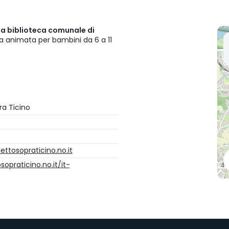
la biblioteca comunale di
ura animata per bambini da 6 a 11
a Ticino
ttosopraticino.no.it
opraticino.no.it/it-