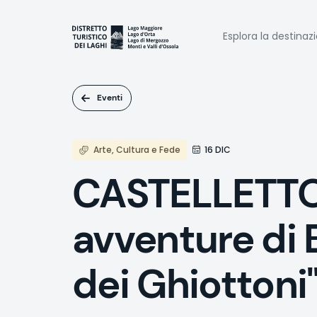
Salta
al
Naviga
contenuto
Esplora la destinaz
principale
princi
Eventi
Arte, Cultura e Fede
16 DIC
CASTELLETTO
avventure di 
dei Ghiottoni