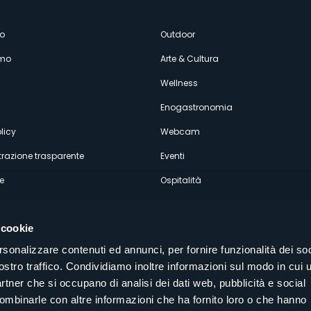
enù
o
Outdoor
amo
Arte & Cultura
econdario
Wellness
Enogastronomia
licy
Webcam
razione trasparente
Eventi
e
Ospitalità
 cookie
rsonalizzare contenuti ed annunci, per fornire funzionalità dei soc
ostro traffico. Condividiamo inoltre informazioni sul modo in cui u
Seguici sui nostri canali social
partner che si occupano di analisi dei dati web, pubblicità e social
aly
combinarle con altre informazioni che ha fornito loro o che hanno