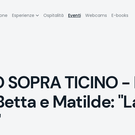
zione
ione
Esperienze
Ospitalità
Eventi
Webcams
E-books
pale
 SOPRA TICINO - 
Betta e Matilde: "
"