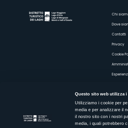
M
Chi siam
Dove si
s
Contatti
Privacy
Cookie Po
Amminist
Esperienz
Questo sito web utilizza i
Utilizziamo i cookie per pe
media e per analizzare il n
Distretto Turistico dei Laghi Scrl
il nostro sito con i nostri 
Sede legale e operativa: Corso Italia 26 - 28838 Stresa VB - It
media, i quali potrebbero 
tel:
+39 0323 30416