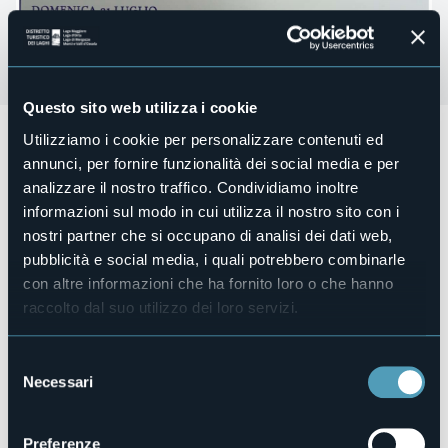
Questo sito web utilizza i cookie
Domenica 14 luglio alle ore 21.00
presso Chiesa
Utilizziamo i cookie per personalizzare contenuti ed
Parrocchiale di San Giorgio si celebra la
Festa della
annunci, per fornire funzionalità dei social media e per
Madonna del Carmine
con
processione- fiaccolata
con
analizzare il nostro traffico. Condividiamo inoltre
l'artistica statua della Madonna del Carmine. Presso
informazioni sul modo in cui utilizza il nostro sito con i
l'imbarcadero nello scenario delle acque illuminate,
"Invocazioni alla Madonna" in varie lingue e "Benedizione
nostri partner che si occupano di analisi dei dati web,
del lago". La processione si concluderà nella Chiesa
pubblicità e social media, i quali potrebbero combinarle
Parrocchiale, partecipa il Corpo Filarmonico Cannerese.
con altre informazioni che ha fornito loro o che hanno
Organizzatore
raccolto dal suo utilizzo dei loro servizi.
Parrocchia di Cannero
Luogo dell'evento
Chiesa Parrocchiale di San Giorgio
Selezione
Necessari
del
Telefono
+39 0323 788943
consenso
E-mail
Preferenze