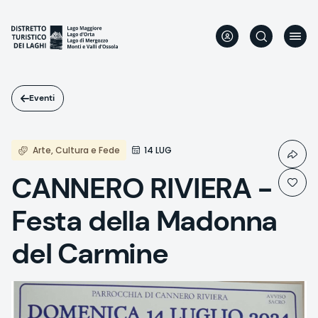
Salta
al
contenuto
principale
Eventi
Arte, Cultura e Fede
14 LUG
CANNERO RIVIERA -
Festa della Madonna
del Carmine