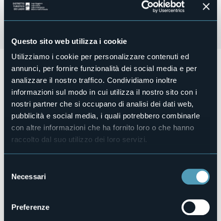
Questo sito web utilizza i cookie
Utilizziamo i cookie per personalizzare contenuti ed
Lunedì 12 Agosto alle ore 21.00
si terrà
Bognanco sotto le
annunci, per fornire funzionalità dei social media e per
Stelle
, serata con musica e cibo. Vi aspetteranno le
analizzare il nostro traffico. Condividiamo inoltre
deviazioni Spappolate, a seguire DJ Tanza. Per tutta la
informazioni sul modo in cui utilizza il nostro sito con i
serata birra e panini con la salamella.
nostri partner che si occupano di analisi dei dati web,
Ingresso libero.
pubblicità e social media, i quali potrebbero combinarle
Organizzatore
con altre informazioni che ha fornito loro o che hanno
Sci Club- GS Bognango
raccolto dal suo utilizzo dei loro servizi.
Luogo dell'evento
Fraz. San Lorenzo
Telefono
Selezione
+39 0324 234127
Necessari
del
E-mail
consenso
info.prolocobognanco@gmail.com
Preferenze
Sito web