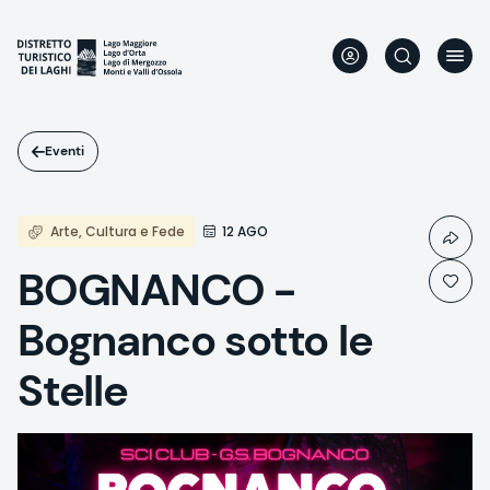
Salta
al
contenuto
principale
Eventi
Arte, Cultura e Fede
12 AGO
BOGNANCO -
Bognanco sotto le
Stelle