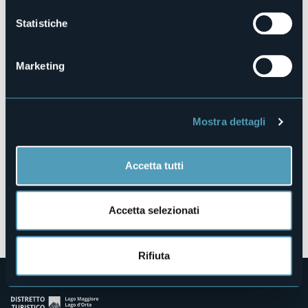
https://www.valbognanco.com/
Statistiche
Fraz. San Lorenzo
Marketing
28842 - Bognanco (VB)
Mostra dettagli
Accetta tutti
Accetta selezionati
Apri mappa
Rifiuta