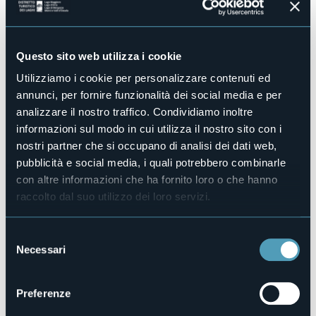
tempo è speranza, scoperta e conoscenza.
In collaborazione con Piemonte dal Vivo nell'ambito del
progetto Corto Circuito.
Questo sito web utilizza i cookie
Baveno venerdì 24 gennaio 2025 ore 21 - Centro
Utilizziamo i cookie per personalizzare contenuti ed
Culturale Nostr@domus
annunci, per fornire funzionalità dei social media e per
piazza della chiesa, 6
analizzare il nostro traffico. Condividiamo inoltre
L’IMMAGINIFICA STORIA DI ESPÉRER
informazioni sul modo in cui utilizza il nostro sito con i
Drammaturgia di Antonio Damasco
nostri partner che si occupano di analisi dei dati web,
Musiche di Maurizio Verna
In scena Antonio Damasco e Maurizio Verna
pubblicità e social media, i quali potrebbero combinarle
TEATRO DELLE FORME
con altre informazioni che ha fornito loro o che hanno
La favola cantata che nel 2024 ha risalito la penisola, da
raccolto dal suo utilizzo dei loro servizi.
Lampedusa a Bardonecchia, racconta una storia antica e
contemporanea, fatta di uomini, donne e bambini in
movimento da una terra all’altra. Come l’esploratore e
Selezione
premio Nobel per la pace, Fridtjof Nansen, inventò un
Necessari
del
passaporto per apolidi, così per salire sull’isola di Espérer
sarà sufficiente un “Certificato di esistenza”. Cosa occorre
consenso
per farne parte? Esistere.
Preferenze