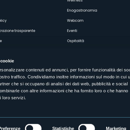
econdario
Wellness
Enogastronomia
licy
Webcam
razione trasparente
Eventi
e
Ospitalità
 cookie
rsonalizzare contenuti ed annunci, per fornire funzionalità dei soc
ostro traffico. Condividiamo inoltre informazioni sul modo in cui u
Seguici sui nostri canali social
partner che si occupano di analisi dei dati web, pubblicità e social
aly
combinarle con altre informazioni che ha fornito loro o che hanno
 loro servizi.
Preferenze
Statistiche
Marketing