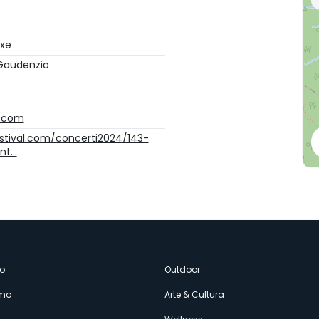
exe
Gaudenzio
l.com
estival.com/concerti2024/143-
nt…
enù
o
Outdoor
amo
Arte & Cultura