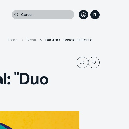
Cerca
IT
DE
EN
FR
Briciole
Home
Eventi
BACENO - Ossola Guitar Festival: "Duo Naidenova - Grano"
di
l: "Duo
pane