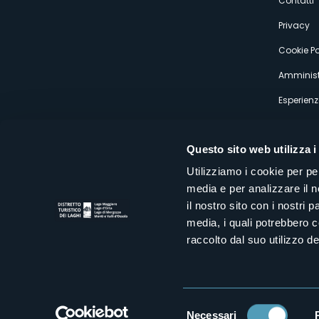
s
Contatti
Privacy
Cookie Po
Amminist
Esperienz
Questo sito web utilizza i
Utilizziamo i cookie per pe
media e per analizzare il n
Distretto Turistico dei Laghi Scrl
il nostro sito con i nostri 
Sede legale e operativa: Corso Italia 26 - 28838 Stresa VB - It
media, i quali potrebbero 
tel:
+39 0323 30416
infoturismo@distrettolaghi.it
e
distrettolaghi@legalmail.it
raccolto dal suo utilizzo dei
www.distrettolaghi.it
P.I. 01648650032
Selezione
Necessari