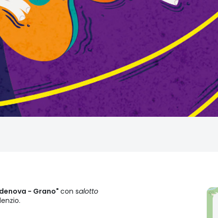
idenova - Grano"
con s
alotto
enzio.