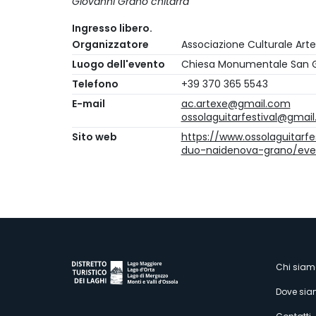
Giovanni Grano chitarra
Ingresso libero.
Organizzatore
Associazione Culturale Art
Luogo dell'evento
Chiesa Monumentale San 
Telefono
+39 370 365 5543
E-mail
ac.artexe@gmail.com
ossolaguitarfestival@gmai
Sito web
https://www.ossolaguitarf
duo-naidenova-grano/eve
M
Chi siam
Dove si