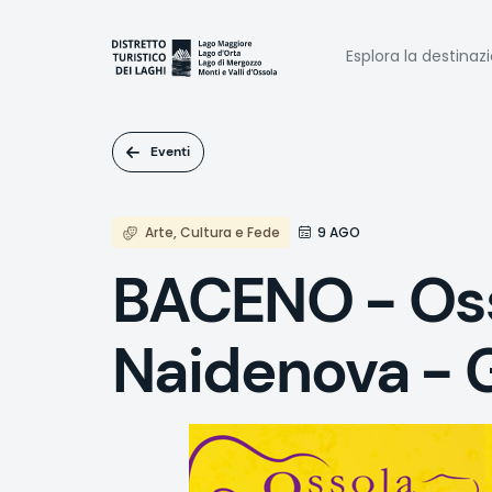
Salta
al
Naviga
contenuto
Esplora la destinaz
principale
princi
Eventi
Arte, Cultura e Fede
9 AGO
BACENO - Osso
Naidenova - 