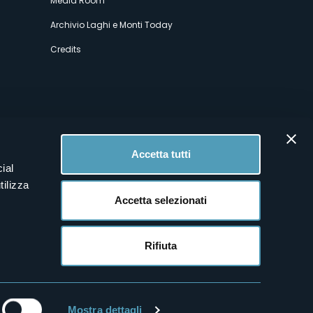
Media Room
Archivio Laghi e Monti Today
Credits
Accetta tutti
ial
tilizza
Accetta selezionati
Rifiuta
Mostra dettagli