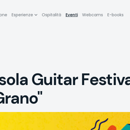
zione
ione
Esperienze
Ospitalità
Eventi
Webcams
E-books
pale
la Guitar Festiva
Grano"