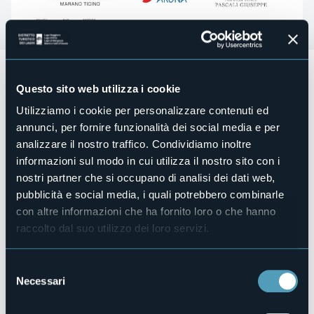
Appuntamento il
3 Agosto 2025 alle ore 22.30
sul
lungolago della città
per lo spettacolo piromusicale ,
negli
Questo sito web utilizza i cookie
anni precedenti chiamato Lunga Notte.
Utilizziamo i cookie per personalizzare contenuti ed
Il servizio di trenino turistico Arona Express Tour sarà attivo
annunci, per fornire funzionalità dei social media e per
in occasione dei fuochi artificiali domenica 3 agosto anche
analizzare il nostro traffico. Condividiamo inoltre
alla sera, orari in allegato.
informazioni sul modo in cui utilizza il nostro sito con i
nostri partner che si occupano di analisi dei dati web,
Organizzatore
pubblicità e social media, i quali potrebbero combinarle
Associazione Turistica Pro Loco di Arona APS - Ascom
con altre informazioni che ha fornito loro o che hanno
Arona - Pro Loco di Dagnente Felice Cavallotti APS - CRI
comitato di Arona - Città di Arona - Statua San Carlo
raccolto dal suo utilizzo dei loro servizi.
Borromeo
Luogo dell'evento
Selezione
Lungolago di Arona
Necessari
del
E-mail
consenso
info@prolocoarona.it