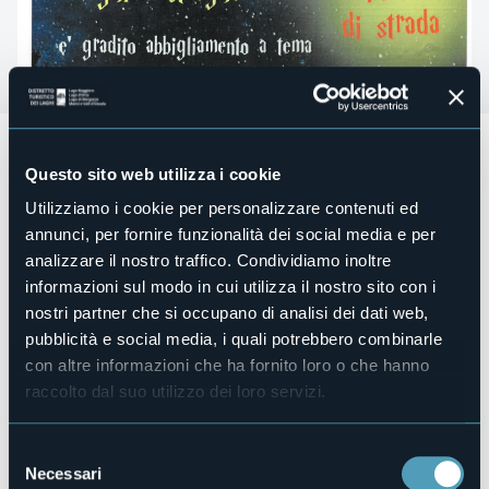
*** Evento Annullato***
Festa delle Streghe
Questo sito web utilizza i cookie
Piazza Garibaldi - Verbania Pallanza
Utilizziamo i cookie per personalizzare contenuti ed
annunci, per fornire funzionalità dei social media e per
25/26 ottobre 2025
analizzare il nostro traffico. Condividiamo inoltre
Sfilata di maghi e streghe
informazioni sul modo in cui utilizza il nostro sito con i
nostri partner che si occupano di analisi dei dati web,
Laboratori magici
pubblicità e social media, i quali potrebbero combinarle
Bancarelle stregate
con altre informazioni che ha fornito loro o che hanno
Artisti di strada
raccolto dal suo utilizzo dei loro servizi.
***
Selezione
E' gradito l'abbigliamento a tema
Necessari
del
Organizzatore