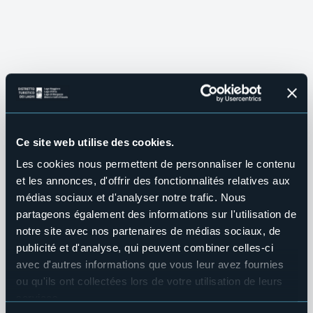
Ce site web utilise des cookies.
Les cookies nous permettent de personnaliser le contenu
et les annonces, d'offrir des fonctionnalités relatives aux
médias sociaux et d'analyser notre trafic. Nous
partageons également des informations sur l'utilisation de
notre site avec nos partenaires de médias sociaux, de
publicité et d'analyse, qui peuvent combiner celles-ci
VILLAS ET JARDINS
BIENVENUE !
NOTRE WINTER EXPERIENCE
Itinéraires verts
avec d'autres informations que vous leur avez fournies
TOURISME LENT
 et 
Distretto Turistico 
Laissez-vous
Vivez votre
ou qu'ils ont collectées lors de votre utilisation de leurs
services.