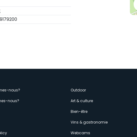
t
 9179200
enù
mes-nous?
Outdoor
es-nous?
Art & culture
econdario
s
Bien-être
Vins & gastronomie
licy
Webcams