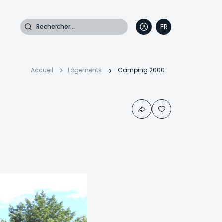
Rechercher
FR
DE
EN
IT
Fil
Accueil
Logements
Camping 2000
d'Ariane