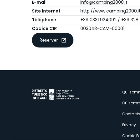
E-mail
info@camping2000.it
Site Internet
http://www.camping2000.i
Téléphone
+39 0331 924092 / +39 328
Codice CIR
003043-CAM-00001
Réserver
M
Qui som
Où somm
s
Contact
Privacy
Cookie Po