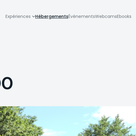
zione
Expériences
Hébergements
Événements
Webcams
Ebooks
pale
00