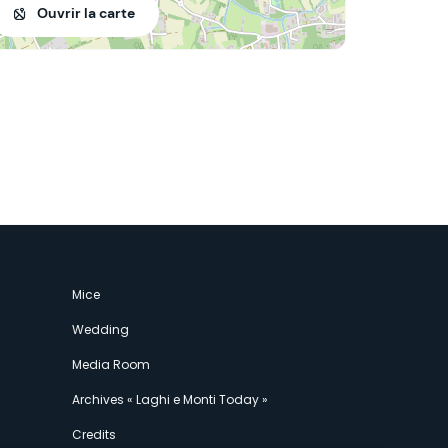
Ouvrir la carte
Mice
Wedding
Media Room
Archives « Laghi e Monti Today »
Credits