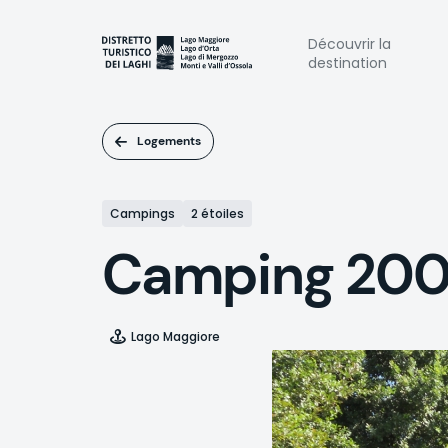
Aller
au
Naviga
Découvrir la
contenu
destination
principal
princi
Logements
Campings
2 étoiles
Camping 20
Lago Maggiore