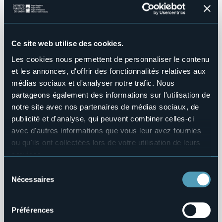
Formation
Ce site web utilise des cookies.
Les cookies nous permettent de personnaliser le contenu
et les annonces, d'offrir des fonctionnalités relatives aux
médias sociaux et d'analyser notre trafic. Nous
partageons également des informations sur l'utilisation de
notre site avec nos partenaires de médias sociaux, de
publicité et d'analyse, qui peuvent combiner celles-ci
avec d'autres informations que vous leur avez fournies
ou qu'ils ont collectées lors de votre utilisation de leurs
services.
Pour plus d'informations sur les cookies, y compris sur la
Sélection
manière de les gérer et de les supprimer,
cliquez ici
.
Nécessaires
du
Vous pouvez trouver la politique de confidentialité
consentement
complète
ici
.
À propos de nous
Préférences