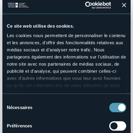
Formation
Ce site web utilise des cookies.
Les cookies nous permettent de personnaliser le contenu
et les annonces, d'offrir des fonctionnalités relatives aux
médias sociaux et d'analyser notre trafic. Nous
partageons également des informations sur l'utilisation de
notre site avec nos partenaires de médias sociaux, de
publicité et d'analyse, qui peuvent combiner celles-ci
avec d'autres informations que vous leur avez fournies
ou qu'ils ont collectées lors de votre utilisation de leurs
services.
Pour plus d'informations sur les cookies, y compris sur la
Sélection
manière de les gérer et de les supprimer,
cliquez ici
.
Nécessaires
du
Vous pouvez trouver la politique de confidentialité
consentement
complète
ici
.
À propos de nous
Préférences