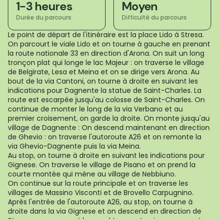
1-3 heures
Moyen
Durée du parcours
Difficulté du parcours
Le point de départ de l'itinéraire est la place Lido à Stresa.
On parcourt le viale Lido et on tourne à gauche en prenant
la route nationale 33 en direction d'Arona. On suit un long
tronçon plat qui longe le lac Majeur : on traverse le village
de Belgirate, Lesa et Meina et on se dirige vers Arona. Au
bout de la via Cantoni, on tourne à droite en suivant les
indications pour Dagnente la statue de Saint-Charles. La
route est escarpée jusqu'au colosse de Saint-Charles. On
continue de monter le long de la via Verbano et au
premier croisement, on garde la droite. On monte jusqu'au
village de Dagnente : On descend maintenant en direction
de Ghevio : on traverse l'autoroute A26 et on remonte la
via Ghevio-Dagnente puis la via Meina.
Au stop, on tourne à droite en suivant les indications pour
Gignese. On traverse le village de Pisano et on prend la
courte montée qui mène au village de Nebbiuno.
On continue sur la route principale et on traverse les
villages de Massino Visconti et de Brovello Carpugnino.
Après l'entrée de l'autoroute A26, au stop, on tourne à
droite dans la via Gignese et on descend en direction de