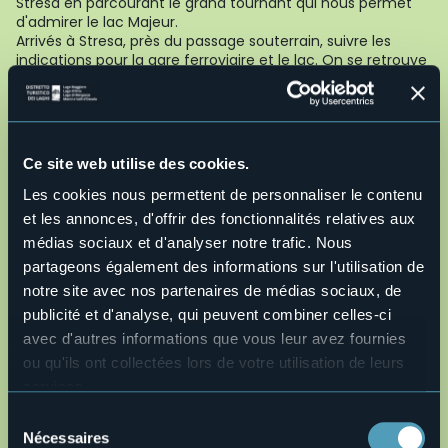
Stresa en parcourant le grand tournant qui nous permet
d'admirer le lac Majeur.
Arrivés à Stresa, près du passage souterrain, suivre les
indications pour la gare ferroviaire et le lac. On se retrouve
rapidement à l'entrée du viale Lido qu'on parcourt jusqu'au
point d'arrivée de notre itinéraire.
À voir
: le Lac Majeur et les Iles Borromée, le colosse de
Saint-Charles Borromée en Arona.
Ce site web utilise des cookies.
AUTEUR : Fabio Valeggia
Les cookies nous permettent de personnaliser le contenu
Live
et les annonces, d'offrir des fonctionnalités relatives aux
médias sociaux et d'analyser notre trafic. Nous
22,7°
28838 - Stresa (VB)
Très beau temps
partageons également des informations sur l'utilisation de
notre site avec nos partenaires de médias sociaux, de
publicité et d'analyse, qui peuvent combiner celles-ci
avec d'autres informations que vous leur avez fournies
ou qu'ils ont collectées lors de votre utilisation de leurs
services.
Pour plus d'informations sur les cookies, y compris sur la
Sélection
manière de les gérer et de les supprimer,
cliquez ici
.
Nécessaires
du