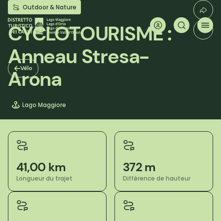
Aller
Outdoor & Nature
au
contenu
CYCLOTOURISME :
principal
Anneau Stresa-
Vélo
Arona
Lago Maggiore
41,00 km
372 m
Longueur du trajet
Différence de hauteur