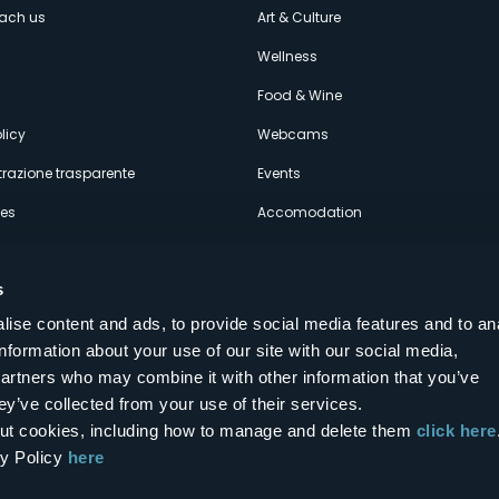
enù
each us
Art & Culture
econdario
s
Wellness
Food & Wine
licy
Webcams
razione trasparente
Events
ces
Accomodation
s
ise content and ads, to provide social media features and to an
information about your use of our site with our social media,
Follow us on our social networks
partners who may combine it with other information that you’ve
aly
ey’ve collected from your use of their services.
bout cookies, including how to manage and delete them
click here
cy Policy
here