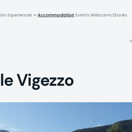
zione
tion
Experiences
Accommodation
Events
Webcams
Ebooks
pale
le Vigezzo