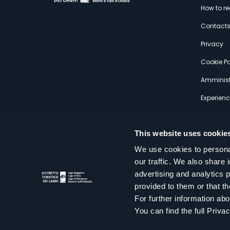
M
How to r
s
Contact
Privacy
Cookie Po
Amminist
Experien
This website uses cookie
We use cookies to personal
our traffic. We also share 
Distretto Turistico dei Laghi Scrl
advertising and analytics 
Sede legale e operativa: Corso Italia 26 - 28838 Stresa VB - It
provided to them or that th
tel:
+39 0323 30416
infoturismo@distrettolaghi.it
e
distrettolaghi@legalmail.it
For further information a
www.distrettolaghi.it
You can find the full Priva
P.I. 01648650032