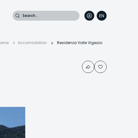
Search
EN
DE
FR
IT
Breadcrumb
Home
Accomodation
Residenza Valle Vigezzo