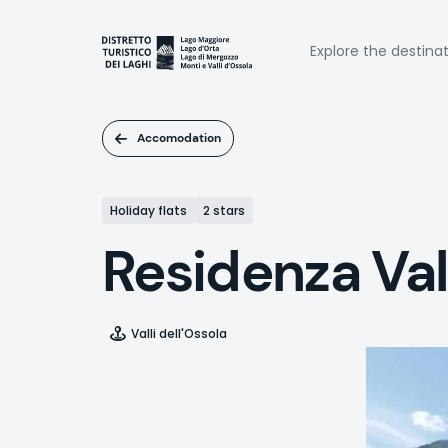
Skip
to
Naviga
main
Explore the destina
content
princi
Accomodation
Holiday flats
2 stars
Residenza Val
Valli dell'Ossola