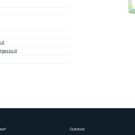
.it
gezzo.it
re?
Outdoor