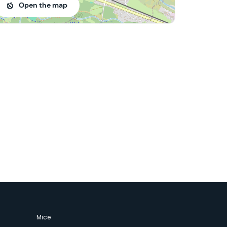
Open the map
Mice