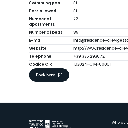
Swimming pool
Sì
Pets allowed
Sì
Number of
22
apartments
Number of beds
85
E-mail
info@residencevallevigezzo
Website
http://www.residencevallevi
Telephone
+39 335 293672
Codice CIR
103024-CIM-00001
Book here
Who we a