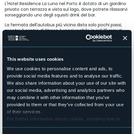
L'Hotel Residence La Luna nel Porto è dotato di un giardino
privato con terrazza e vista sul lago, dove potrete rilassarvi
sorseggiando uno degli squisiti drink del bar.
La fermata dell'autobus più vicina dista solo pochi passi,
mentre il centro di Stresa è raggiungibile in soli 10 minuti
con una piacevole passeggiata sul lungolago.
Accesible for disables guests
Sì
Wellness
This website uses cookies
No
We use cookies to personalise content and ads, to
Conference hall
provide social media features and to analyse our traffic.
No
We also share information about your use of our site with
Swimming pool
our social media, advertising and analytics partners who
No
may combine it with other information that you’ve
Pets allowed
provided to them or that they’ve collected from your use
Sì
of their services.
Number of apartments
12
For further information about cookies, including how to
manage and delete them
click here
.
Number of beds
45
You can find the full Privacy Policy
here