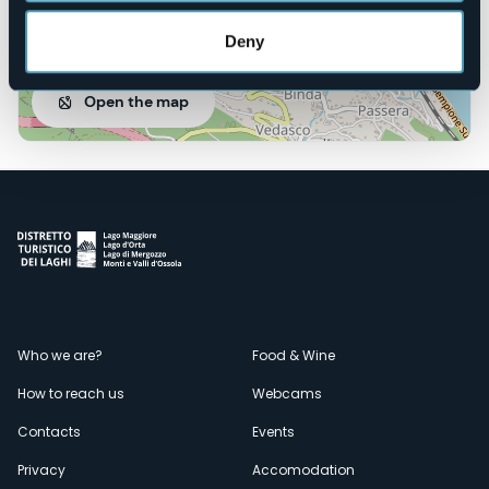
Deny
Open the map
Menù
Who we are?
Food & Wine
How to reach us
Webcams
secondario
Contacts
Events
Privacy
Accomodation