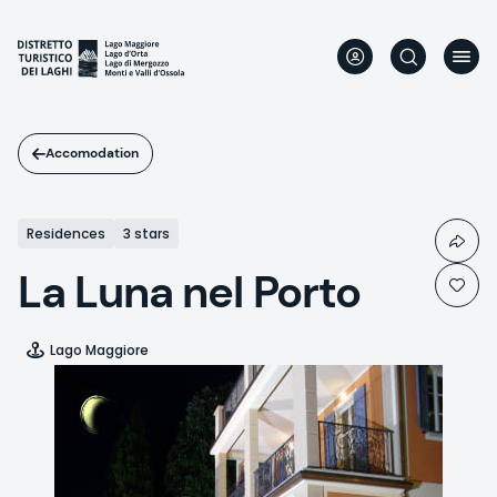
Skip
to
main
content
Accomodation
Residences
3 stars
La Luna nel Porto
Lago Maggiore