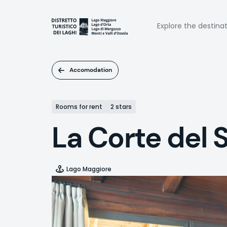
Skip
to
Naviga
main
Explore the destina
content
princi
Accomodation
Rooms for rent
2 stars
La Corte del 
Lago Maggiore