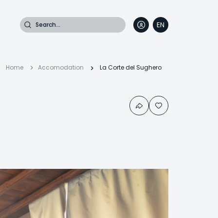
Search
EN
DE
FR
IT
Breadcrumb
Home
Accomodation
La Corte del Sughero