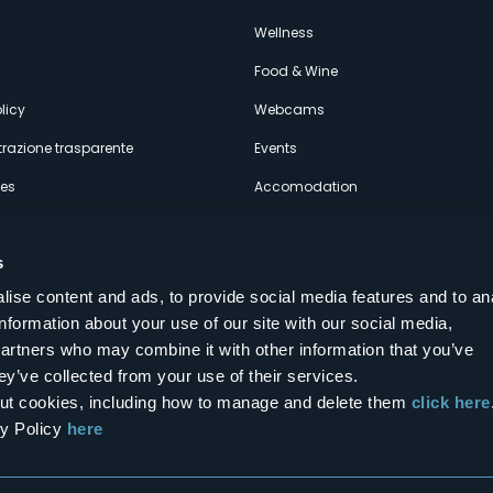
econdario
s
Wellness
Food & Wine
licy
Webcams
razione trasparente
Events
ces
Accomodation
s
ise content and ads, to provide social media features and to an
information about your use of our site with our social media,
Follow us on our social networks
partners who may combine it with other information that you’ve
aly
ey’ve collected from your use of their services.
bout cookies, including how to manage and delete them
click here
cy Policy
here