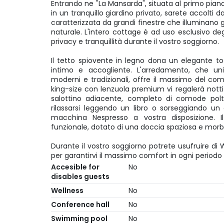
Entrando ne "La Mansarda", situata al primo pia
in un tranquillo giardino privato, sarete accolti
caratterizzata da grandi finestre che illuminano
naturale. L'intero cottage è ad uso esclusivo de
privacy e tranquillità durante il vostro soggiorno.
Il tetto spiovente in legno dona un elegante t
intimo e accogliente. L'arredamento, che u
moderni e tradizionali, offre il massimo del comf
king-size con lenzuola premium vi regalerà notti 
salottino adiacente, completo di comode polt
rilassarsi leggendo un libro o sorseggiando u
macchina Nespresso a vostra disposizione.
funzionale, dotato di una doccia spaziosa e morb
Durante il vostro soggiorno potrete usufruire di W
per garantirvi il massimo comfort in ogni periodo 
Accesible for
No
disables guests
Wellness
No
Conference hall
No
Swimming pool
No