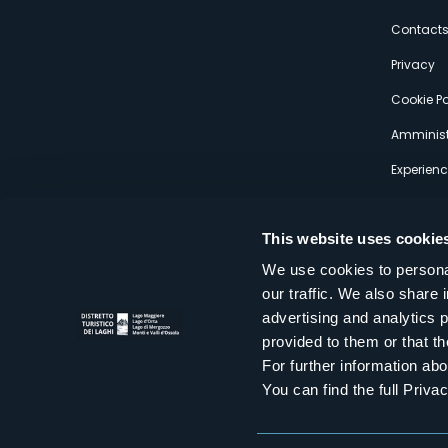
s
Contact
Privacy
Cookie Po
Amminist
Experien
This website uses cookie
We use cookies to personal
our traffic. We also share 
Distretto Turistico dei Laghi Scrl
advertising and analytics 
Sede legale e operativa: Corso Italia 26 - 28838 Stresa VB - It
provided to them or that th
tel:
+39 0323 30416
infoturismo@distrettolaghi.it
e
distrettolaghi@legalmail.it
For further information a
www.distrettolaghi.it
You can find the full Priva
P.I. 01648650032