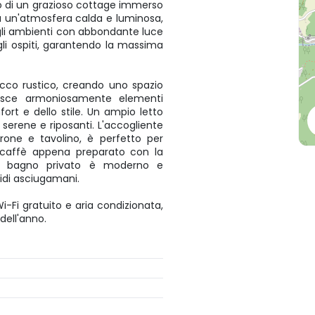
no di un grazioso cottage immerso
 da un'atmosfera calda e luminosa,
 gli ambienti con abbondante luce
gli ospiti, garantendo la massima
occo rustico, creando uno spazio
nisce armoniosamente elementi
ort e dello stile. Un ampio letto
serene e riposanti. L'accogliente
rone e tavolino, è perfetto per
n caffè appena preparato con la
 Il bagno privato è moderno e
idi asciugamani.
i-Fi gratuito e aria condizionata,
dell'anno.