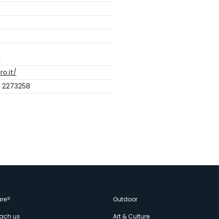
m
o.it/
2 2273258
enù
re?
Outdoor
each us
Art & Culture