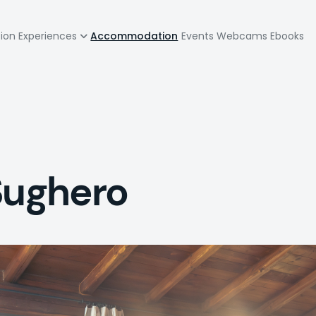
zione
tion
Experiences
Accommodation
Events
Webcams
Ebooks
pale
Sughero