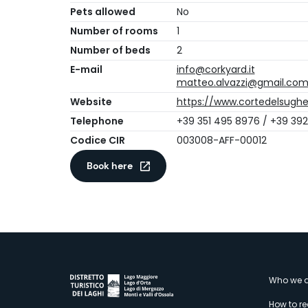
Pets allowed
No
Number of rooms
1
Number of beds
2
E-mail
info@corkyard.it
matteo.alvazzi@gmail.co
Website
https://www.cortedelsugher
Telephone
+39 351 495 8976 / +39 39
Codice CIR
003008-AFF-00012
Book here
M
Who we a
How to r