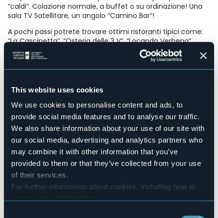
“caldi”. Colazione normale, a buffet o su ordinazione! Una
sala TV Satellitare, un angolo “Camino Bar”!
A pochi passi potrete trovare ottimi ristoranti tipici come:
“La Cascinetta”, “Osteria delle 3 V”, “Locanda Verbena”,
“Ristorante Pizzeria Arlecchino”.
Un luogo dove trascorrere i vostri giorni di vacanza in pieno
relax !!
This website uses cookies
Adriana, Pierandrea & Alfredo Vi Aspettano !!!
Accesible for disables guests
We use cookies to personalise content and ads, to
No
provide social media features and to analyse our traffic.
Wellness
We also share information about your use of our site with
No
our social media, advertising and analytics partners who
Conference hall
may combine it with other information that you’ve
No
provided to them or that they’ve collected from your use
Swimming pool
of their services.
Sì
For further information about cookies, including how to
Pets allowed
manage and delete them
click here
.
Sì
You can find the full Privacy Policy
here
Consent
Number of rooms