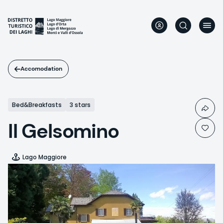
Skip
to
main
content
Accomodation
Bed&Breakfasts
3 stars
Il Gelsomino
Lago Maggiore