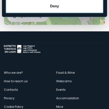
Deny
Open the map
Menù
Who we are?
Food & Wine
How to reach us
Webcams
secondario
Contacts
Events
Privacy
Accomodation
Cookie Policy
Mice