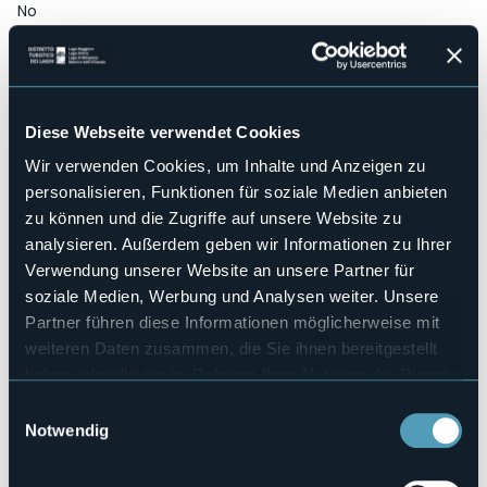
No
Wellness
No
Kongresshalle
No
Diese Webseite verwendet Cookies
Hallenbad
Sì
Wir verwenden Cookies, um Inhalte und Anzeigen zu
personalisieren, Funktionen für soziale Medien anbieten
Haustiere erlaubt
Sì
zu können und die Zugriffe auf unsere Website zu
analysieren. Außerdem geben wir Informationen zu Ihrer
Anzahl der Zimmer
3
Verwendung unserer Website an unsere Partner für
Anzahl der Betten
soziale Medien, Werbung und Analysen weiter. Unsere
6
Partner führen diese Informationen möglicherweise mit
E-mail
weiteren Daten zusammen, die Sie ihnen bereitgestellt
info@icornidinibbio.it
haben oder die sie im Rahmen Ihrer Nutzung der Dienste
Webseite
gesammelt haben.
Einwilligungsauswahl
http://www.icornidinibbio.it
Notwendig
Telefon
+39 347 0903031