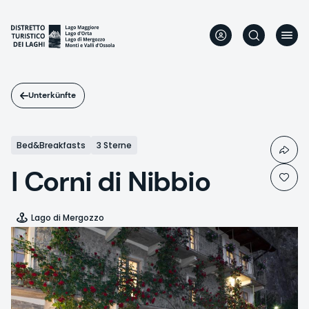
Direkt
zum
Inhalt
Unterkünfte
Bed&Breakfasts
3 Sterne
I Corni di Nibbio
Lago di Mergozzo