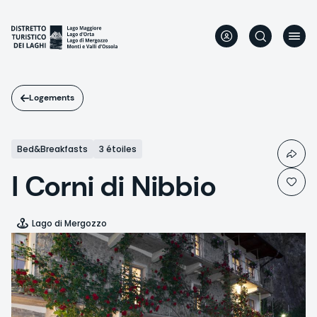
Aller
au
contenu
principal
Logements
Bed&Breakfasts
3 étoiles
I Corni di Nibbio
Lago di Mergozzo