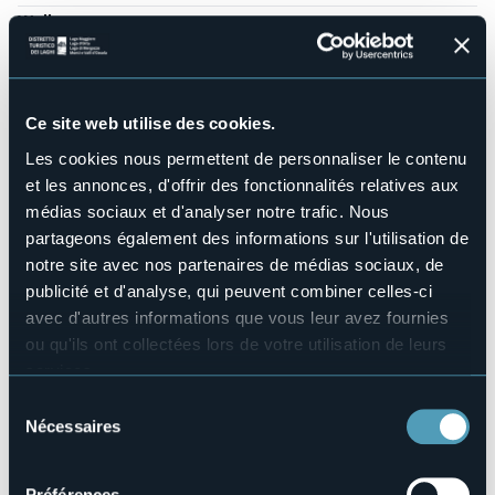
Wellness
No
Salles de conférences
No
Ce site web utilise des cookies.
Piscine
Sì
Les cookies nous permettent de personnaliser le contenu
Animaux acceptés
et les annonces, d'offrir des fonctionnalités relatives aux
Sì
médias sociaux et d'analyser notre trafic. Nous
Nombres de chambres
partageons également des informations sur l'utilisation de
3
notre site avec nos partenaires de médias sociaux, de
Nombres de lits
publicité et d'analyse, qui peuvent combiner celles-ci
6
avec d'autres informations que vous leur avez fournies
E-mail
ou qu'ils ont collectées lors de votre utilisation de leurs
info@icornidinibbio.it
services.
Site Internet
Pour plus d'informations sur les cookies, y compris sur la
Sélection
http://www.icornidinibbio.it
manière de les gérer et de les supprimer,
cliquez ici
.
Nécessaires
du
Téléphone
Vous pouvez trouver la politique de confidentialité
+39 347 0903031
consentement
complète
ici
.
Codice CIR
Préférences