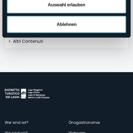
Strutture Sanitarie Private Accreditate
Auswahl erlauben
Interventi Straordinari e di Emergenza
Ablehnen
Contributi Enti Pubblici ex L. 124/2017
Altri Contenuti
Menù
Wer sind wir?
Önogastronomie
Wo sind wir?
Webcam