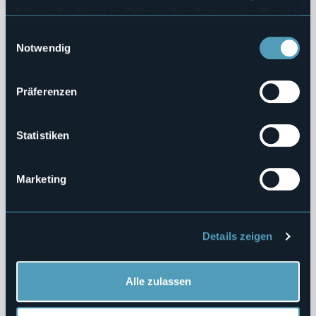
Sovvenzioni, Contributi, Sussidi, Vantaggi Economici
haben oder die sie im Rahmen Ihrer Nutzung der Dienste
gesammelt haben.
Einwilligungsauswahl
Bilanci
Notwendig
Beni Immobili e Gestione Patrimonio
Präferenzen
Controlli e rilievi sull'amministrazione
Servizi Erogati
Statistiken
Pagamenti dell'Amministrazione
Indicatore di tempestività
Marketing
Iban e pagamenti informatici
Opere Pubbliche
Details zeigen
Pianificazione e Governo del Territorio
Alle zulassen
Informazioni Ambientali