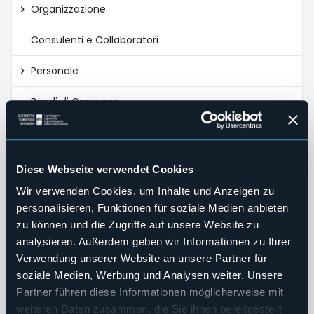
Organizzazione
Consulenti e Collaboratori
Personale
Bandi di Concorso
Performance
Enti Controllati
Diese Webseite verwendet Cookies
Wir verwenden Cookies, um Inhalte und Anzeigen zu
Attività e Procedimenti
personalisieren, Funktionen für soziale Medien anbieten
Provvedimenti
zu können und die Zugriffe auf unsere Website zu
analysieren. Außerdem geben wir Informationen zu Ihrer
Bandi di gara e contratti
Verwendung unserer Website an unsere Partner für
soziale Medien, Werbung und Analysen weiter. Unsere
Controlli sulle imprese
Partner führen diese Informationen möglicherweise mit
weiteren Daten zusammen, die Sie ihnen bereitgestellt