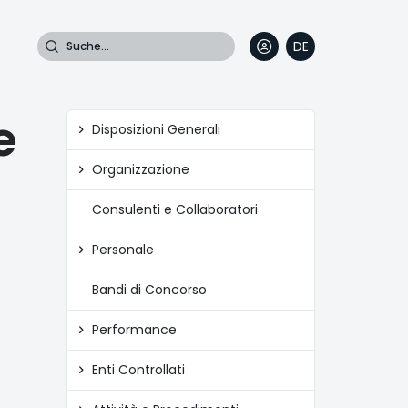
Suche
DE
EN
FR
IT
e
Amministrazione
Disposizioni Generali
trasparente
Organizzazione
Consulenti e Collaboratori
Personale
Bandi di Concorso
Performance
Enti Controllati