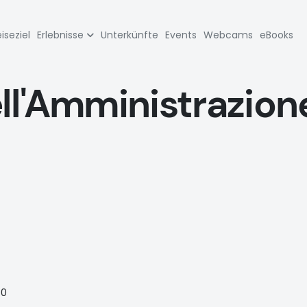
zione
iseziel
Erlebnisse
Unterkünfte
Events
Webcams
eBooks
pale
ll'Amministrazion
80