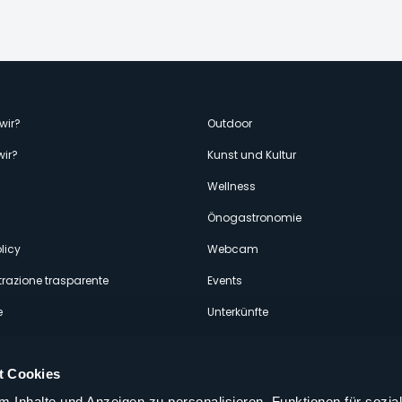
enù
wir?
Outdoor
wir?
Kunst und Kultur
econdario
Wellness
Önogastronomie
licy
Webcam
razione trasparente
Events
e
Unterkünfte
t Cookies
 Inhalte und Anzeigen zu personalisieren, Funktionen für sozia