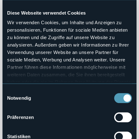
Bandi di gara e contratti
Diese Webseite verwendet Cookies
Controlli sulle imprese
Wir verwenden Cookies, um Inhalte und Anzeigen zu
personalisieren, Funktionen für soziale Medien anbieten
Sovvenzioni, Contributi, Sussidi, Vantaggi Economici
zu können und die Zugriffe auf unsere Website zu
analysieren. Außerdem geben wir Informationen zu Ihrer
Bilanci
Verwendung unserer Website an unsere Partner für
soziale Medien, Werbung und Analysen weiter. Unsere
Beni Immobili e Gestione Patrimonio
Partner führen diese Informationen möglicherweise mit
Controlli e rilievi sull'amministrazione
weiteren Daten zusammen, die Sie ihnen bereitgestellt
haben oder die sie im Rahmen Ihrer Nutzung der Dienste
Servizi Erogati
gesammelt haben.
Einwilligungsauswahl
Notwendig
Pagamenti dell'Amministrazione
Opere Pubbliche
Präferenzen
Pianificazione e Governo del Territorio
Statistiken