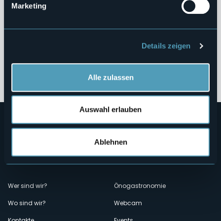
Marketing
Interventi Straordinari e di Emergenza
Contributi Enti Pubblici ex L. 124/2017
Details zeigen
Altri Contenuti
Alle zulassen
Auswahl erlauben
Ablehnen
Menù
Wer sind wir?
Önogastronomie
Wo sind wir?
Webcam
secondario
Kontakte
Events