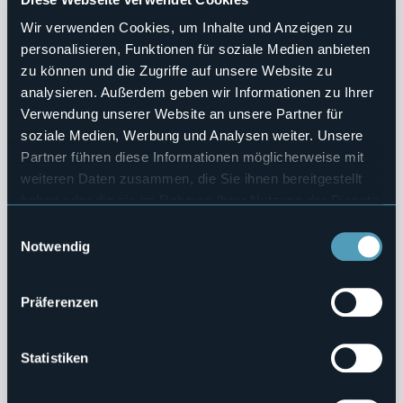
Sovvenzioni, Contributi, Sussidi, Vantaggi Economici
Wir verwenden Cookies, um Inhalte und Anzeigen zu
personalisieren, Funktionen für soziale Medien anbieten
Bilanci
zu können und die Zugriffe auf unsere Website zu
analysieren. Außerdem geben wir Informationen zu Ihrer
Beni Immobili e Gestione Patrimonio
Verwendung unserer Website an unsere Partner für
soziale Medien, Werbung und Analysen weiter. Unsere
Controlli e rilievi sull'amministrazione
Partner führen diese Informationen möglicherweise mit
Servizi Erogati
weiteren Daten zusammen, die Sie ihnen bereitgestellt
haben oder die sie im Rahmen Ihrer Nutzung der Dienste
Pagamenti dell'Amministrazione
gesammelt haben.
Einwilligungsauswahl
Notwendig
Opere Pubbliche
Pianificazione e Governo del Territorio
Präferenzen
Informazioni Ambientali
Statistiken
Strutture Sanitarie Private Accreditate