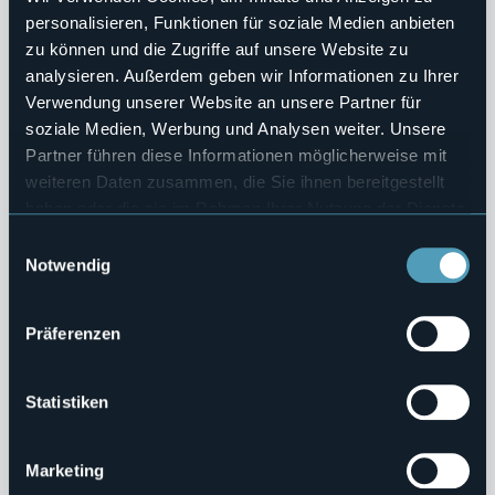
personalisieren, Funktionen für soziale Medien anbieten
Beni Immobili e Gestione Patrimonio
zu können und die Zugriffe auf unsere Website zu
analysieren. Außerdem geben wir Informationen zu Ihrer
Controlli e rilievi sull'amministrazione
Verwendung unserer Website an unsere Partner für
soziale Medien, Werbung und Analysen weiter. Unsere
Servizi Erogati
Partner führen diese Informationen möglicherweise mit
weiteren Daten zusammen, die Sie ihnen bereitgestellt
Pagamenti dell'Amministrazione
haben oder die sie im Rahmen Ihrer Nutzung der Dienste
gesammelt haben.
Opere Pubbliche
Einwilligungsauswahl
Notwendig
Pianificazione e Governo del Territorio
Präferenzen
Informazioni Ambientali
Strutture Sanitarie Private Accreditate
Statistiken
Interventi Straordinari e di Emergenza
Marketing
Contributi Enti Pubblici ex L. 124/2017