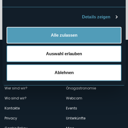
Altri Contenuti
Details zeigen
Alle zulassen
Auswahl erlauben
Ablehnen
Menù
Wer sind wir?
Önogastronomie
Wo sind wir?
Webcam
secondario
Kontakte
Events
Privacy
Unterkünfte