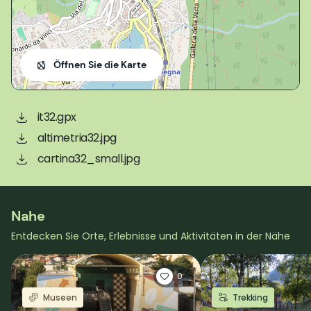
Öffnen Sie die Karte
it32.gpx
altimetria32.jpg
cartina32_small.jpg
Nahe
Entdecken Sie Orte, Erlebnisse und Aktivitäten in der Nähe
0
Museen
Trekking