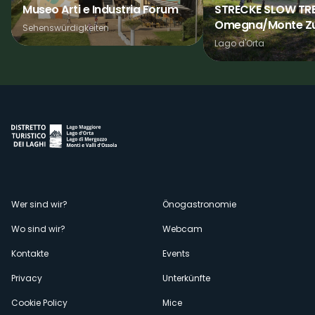
Museo Arti e Industria Forum
STRECKE SLOW TRE
Omegna/Monte Zu
Sehenswürdigkeiten
Lago d'Orta
Menù
Wer sind wir?
Önogastronomie
Wo sind wir?
Webcam
secondario
Kontakte
Events
Privacy
Unterkünfte
Cookie Policy
Mice