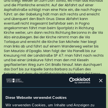
und steigt wieder an zum Dorf Soriso, wo man das Rathaus
und die Pfarrkirche erreicht. Auf der Abfahrt auf einer
Asphaltstraße schlägt man eine Piste ein, die nach Pogno
führt: an der Gabelung hält man sich rechts und erreicht
und überquert den Bach Grua. Diese Abfahrt kann
eventuell nicht insgesamt befahrbar sein. In Pogno
angekommen fährt man beim Sportplatz in Richtung
Kirche weiter, um dann rechts Richtung Berzonno in die Via
Alzo einzubiegen. Bei der Kirche nimmt man die Via
Torlaqua und erreicht die Kirche San Michele: hier biegt
man links ab und fährt auf einem Wanderweg weiter bis
San Maurizio d’Opaglio. Man folgt der Via Pianelli bis zur
Kreuzung mit der Landstraße SP 47: man fährt nach rechts
und bei einer Linkskurve fährt man den mit Kieseln
gepflasterten Weg zum Ort Briallo hinauf. Man durchquert
das Dorf bis zur Kapelle Santa Barbara zu Füßen des
Felsens, auf dem die Wallfahrtskirche Madonna del Sasso
steht: man biegt nach links ab und fährt am Zaun der
Wasserversorgungsanlage von San Maurizio entlang und
biegt dann rechts auf den Wanderweg “Sentiero degli
Scalpellini” (Steinmetzweg). Nach einer Weile biegt man
rechts in den Wald ein, bis man zu einem Gatter auf der
Diese Webseite verwendet Cookies
linken Seite kommt: hier biegt man nach rechts und
Wir verwenden Cookies, um Inhalte und Anzeigen zu
erreicht die Via alle Cave bei Alzo di Pella. Nun fährt man