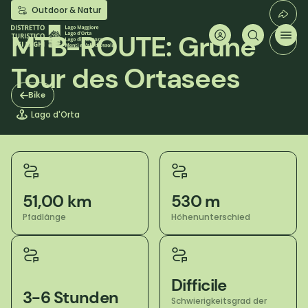
Direkt
Outdoor & Natur
zum
Inhalt
MTB-ROUTE: Grüne
Tour des Ortasees
Bike
Lago d'Orta
51,00 km
530 m
Pfadlänge
Höhenunterschied
Difficile
3-6 Stunden
Schwierigkeitsgrad der