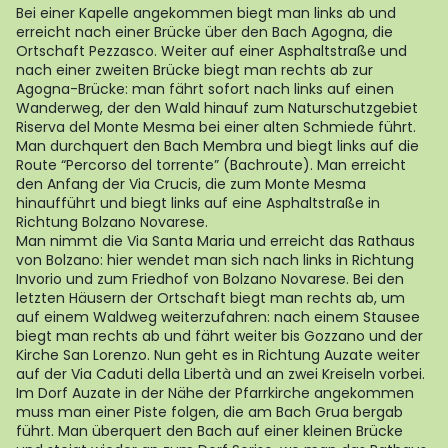
Bei einer Kapelle angekommen biegt man links ab und
erreicht nach einer Brücke über den Bach Agogna, die
Ortschaft Pezzasco. Weiter auf einer Asphaltstraße und
nach einer zweiten Brücke biegt man rechts ab zur
Agogna-Brücke: man fährt sofort nach links auf einen
Wanderweg, der den Wald hinauf zum Naturschutzgebiet
Riserva del Monte Mesma bei einer alten Schmiede führt.
Man durchquert den Bach Membra und biegt links auf die
Route “Percorso del torrente” (Bachroute). Man erreicht
den Anfang der Via Crucis, die zum Monte Mesma
hinaufführt und biegt links auf eine Asphaltstraße in
Richtung Bolzano Novarese.
Man nimmt die Via Santa Maria und erreicht das Rathaus
von Bolzano: hier wendet man sich nach links in Richtung
Invorio und zum Friedhof von Bolzano Novarese. Bei den
letzten Häusern der Ortschaft biegt man rechts ab, um
auf einem Waldweg weiterzufahren: nach einem Stausee
biegt man rechts ab und fährt weiter bis Gozzano und der
Kirche San Lorenzo. Nun geht es in Richtung Auzate weiter
auf der Via Caduti della Libertà und an zwei Kreiseln vorbei.
Im Dorf Auzate in der Nähe der Pfarrkirche angekommen
muss man einer Piste folgen, die am Bach Grua bergab
führt. Man überquert den Bach auf einer kleinen Brücke