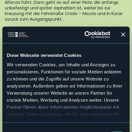
Alfenza führt. Dann geht es auf einer Piste, die anfangs
unbefestigt und später asphaltiert ist, weiter bis zur
Kreuzung mit der Fahrstraße Crodo – Mozzio und in Kürze
zurück zum Ausgangspunkt.
FAHRRADVERLEIH
Albergo Edelweiss
Frazione Viceno, 7 - 28862 Crodo (VB)
tel.0324618791
www.albergoedelweiss.com
Diese Webseite verwendet Cookies
Wir verwenden Cookies, um Inhalte und Anzeigen zu
AUTOR Alessandro Pirocchi
personalisieren, Funktionen für soziale Medien anbieten
zu können und die Zugriffe auf unsere Website zu
25,3°
Schönes Wetter
analysieren. Außerdem geben wir Informationen zu Ihrer
Verwendung unserer Website an unsere Partner für
soziale Medien, Werbung und Analysen weiter. Unsere
28862 - Crodo (VB)
Partner führen diese Informationen möglicherweise mit
weiteren Daten zusammen, die Sie ihnen bereitgestellt
haben oder die sie im Rahmen Ihrer Nutzung der Dienste
gesammelt haben.
Einwilligungsauswahl