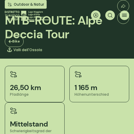
Direkt
Outdoor & Natur
zum
Inhalt
MTB-ROUTE: Alpe
Deccia Tour
Bike
Valli dell'Ossola
26,50 km
1 165 m
Pfadlänge
Höhenunterschied
Mittelstand
Schwierigkeitsgrad der