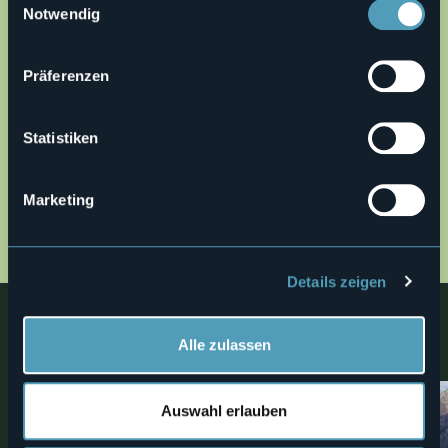
Notwendig
Präferenzen
Öffnen Sie die Karte
Statistiken
Marketing
16_DECCIA gpx.gpx
MAP
Details zeigen
Nahe
Alle zulassen
Entdecken Sie Orte, Erlebnisse und Aktivitäten in der Nähe
Auswahl erlauben
2
Bike
Dörfer