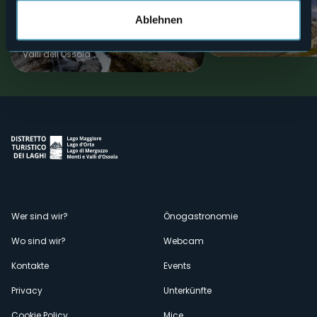
MTB-ROUTE: Ortschaften des
Crodo
Ablehnen
Val Antigorio
Berge
Valli dell'Ossola
Menù
Wer sind wir?
Önogastronomie
Wo sind wir?
Webcam
secondario
Kontakte
Events
Privacy
Unterkünfte
Cookie Policy
Mice