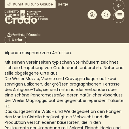
Direkt
Kunst, Kultur & Glaube
Berge
zum
Inhalt
Crodo
Valli dell'Ossola
Dörfer
Alpenatmosphäre zum Anfassen.
Mit seinen vereinzelten typischen Steinhäusern zeichnet
sich die Umgebung von Crodo durch unberührte Natur und
stille abgelegene Orte aus.
Die Weiler Mozzio, Viceno und Cravegna liegen auf zwei
sonnigen Balkonen, der größten orographischen Terrasse
des Antigorio-Tals, sie sind miteinander verbunden über
eine schöne Panoramastraße, deren natürlicher Abschluss
der Weiler Maglioggio auf der gegenüberliegenden Talseite
ist.
Das ausgedehnte Wald- und Weidegebiet an den Hängen
des Monte Cistella begünstigt die Viehzucht und die
Produktion verschiedener Käsesorten, die in den
Restaurants der Umgebung mit Salami, Fleisch, Honig und