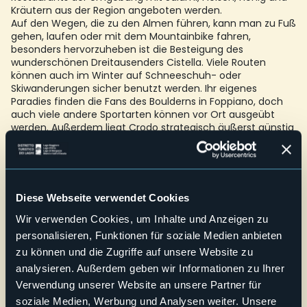
Kräutern aus der Region angeboten werden.
Auf den Wegen, die zu den Almen führen, kann man zu Fuß
gehen, laufen oder mit dem Mountainbike fahren,
besonders hervorzuheben ist die Besteigung des
wunderschönen Dreitausenders Cistella. Viele Routen
können auch im Winter auf Schneeschuh- oder
Skiwanderungen sicher benutzt werden. Ihr eigenes
Paradies finden die Fans des Boulderns in Foppiano, doch
auch viele andere Sportarten können vor Ort ausgeübt
werden. Außerdem liegt Crodo strategisch äußerst günstig
zu den wichtigsten Skistationen des Ossola-Tals von
Domobianca bis San Domenico, von Devero bis Formazza.
E-mail
protocollo@comune.crodo.vb.it
Diese Webseite verwendet Cookies
Telefono
+39 0324 61003
Wir verwenden Cookies, um Inhalte und Anzeigen zu
personalisieren, Funktionen für soziale Medien anbieten
Webseite
zu können und die Zugriffe auf unsere Website zu
Live
analysieren. Außerdem geben wir Informationen zu Ihrer
Verwendung unserer Website an unsere Partner für
Via Pellanda, 56
soziale Medien, Werbung und Analysen weiter. Unsere
Teilweise Bewölkt