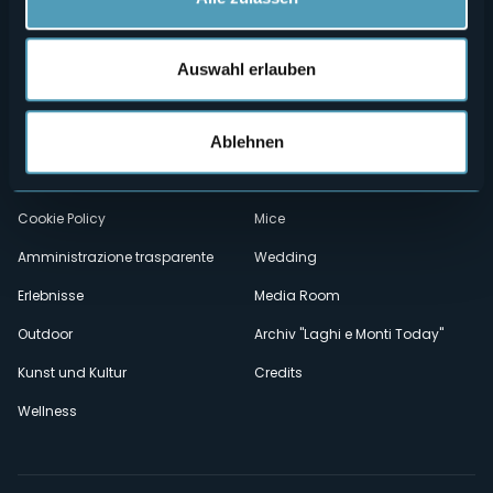
Menù
Wer sind wir?
Önogastronomie
Auswahl erlauben
Wo sind wir?
Webcam
secondario
Ablehnen
Kontakte
Events
Privacy
Unterkünfte
Cookie Policy
Mice
Amministrazione trasparente
Wedding
Erlebnisse
Media Room
Outdoor
Archiv "Laghi e Monti Today"
Kunst und Kultur
Credits
Wellness