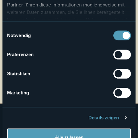
19,5°
28862 - Crodo (VB)
Partner führen diese Informationen möglicherweise mit
weiteren Daten zusammen, die Sie ihnen bereitgestellt
haben oder die sie im Rahmen Ihrer Nutzung der Dienste
gesammelt haben.
Einwilligungsauswahl
Notwendig
Präferenzen
Öffnen Sie die Karte
Statistiken
citymap_bacenocrodo_download_0.pdf
Marketing
Details zeigen
Alle zulassen