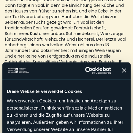
Dann folgt ein Saal, in dem die Einrichtung der Küche und
des Hauses von früher zu sehen ist, und eine Ecke, in der
die Textilverarbeitung vom Hanf über die Wolle bis zur
Seidenraupenzucht gezeigt wird. Ein Saal ist den
traditionellen Berufen gewidmet: Forstwirtschaft,
Schreinerei, Kastanienanbau, Schmiedekunst, Werkzeuge
für Landwirtschaft, Viehzucht und Fischerei. Der letzte Saal
beherbergt einen wertvollen Webstuhl aus dem 18.
Jahrhundert und dokumentiert mit einigen Werkzeugen
und einer Reihe von Fertigprodukten die industrielle
Tätigkeit des Spazzolificio Verbania, das vom Ende des 19.
Jahrhunderts bis 1970 in Cannero tätig war.
Barrierefreiheit: AUCH FÜR HANDICAPTRÄGER
Schulen: NICHT MEHR ALS ZWEI KLASSEN GLEICHZEITIG.
Diese Webseite verwendet Cookies
Credit: Archivio Fotografico Distretto dei Laghi - Lorenzo Pipi
E-mail
Wir verwenden Cookies, um Inhalte und Anzeigen zu
rete@unionelagomaggiore.it
personalisieren, Funktionen für soziale Medien anbieten
Telefono
zu können und die Zugriffe auf unsere Website zu
+39 0323 840809
analysieren. Außerdem geben wir Informationen zu Ihrer
Verwendung unserer Website an unsere Partner für
Webseite