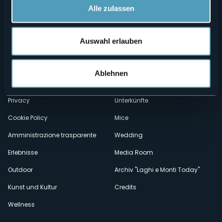
Alle zulassen
Auswahl erlauben
Menù
Wer sind wir?
Önogastronomie
Wo sind wir?
Webcam
secondario
Ablehnen
Kontakte
Events
Privacy
Unterkünfte
Cookie Policy
Mice
Amministrazione trasparente
Wedding
Erlebnisse
Media Room
Outdoor
Archiv "Laghi e Monti Today"
Kunst und Kultur
Credits
Wellness