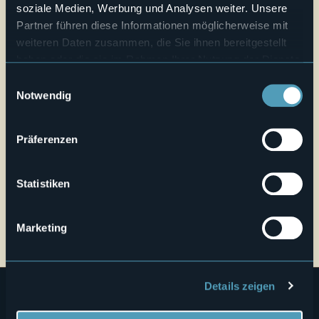
soziale Medien, Werbung und Analysen weiter. Unsere
Live
Partner führen diese Informationen möglicherweise mit
weiteren Daten zusammen, die Sie ihnen bereitgestellt
25,3°
haben oder die sie im Rahmen Ihrer Nutzung der Dienste
Villa Laura, Via Dante
Schönes Wetter
28821 - Cannero Riviera (VB)
gesammelt haben.
Einwilligungsauswahl
Notwendig
Präferenzen
Statistiken
Öffnen Sie die Karte
Marketing
Details zeigen