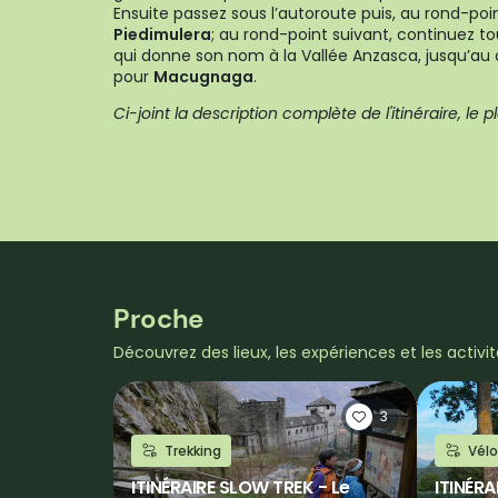
Ensuite passez sous l’autoroute puis, au rond-poi
Piedimulera
; au rond-point suivant, continuez tou
qui donne son nom à la Vallée Anzasca, jusqu’
pour
Macugnaga
.
Ci-joint la description complète de l'itinéraire, le p
Proche
Découvrez des lieux, les expériences et les activi
3
Trekking
Vélo
ITINÉRAIRE SLOW TREK - Le
ITINÉR