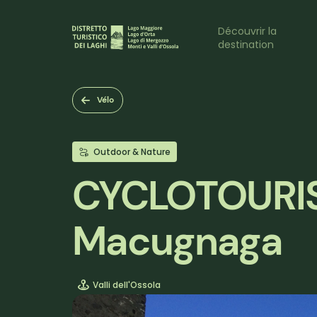
Aller
au
Naviga
Découvrir la
contenu
destination
principal
princi
Vélo
Outdoor & Nature
CYCLOTOURISME
Macugnaga
Valli dell'Ossola