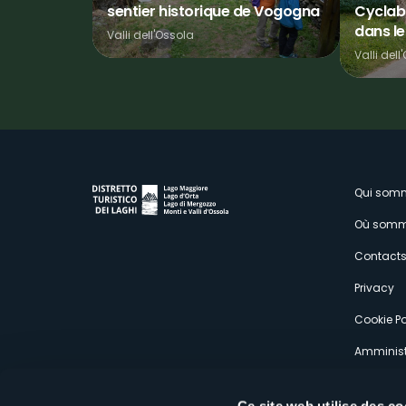
sentier historique de Vogogna
Cyclab
dans le
Valli dell'Ossola
Valli dell
M
Qui som
Où somm
s
Contact
Privacy
Cookie Po
Amminist
Expérien
Ce site web utilise des co