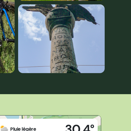
Live
30,4°
28805 - Vogogna (VB)
Pluie légère