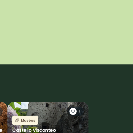
1
Musées
e
Castello Visconteo