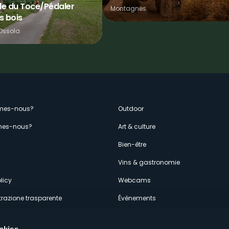
le du Toce/Pédaler
Montagnes
s bois
'Ossola
enù
mes-nous?
Outdoor
es-nous?
Art & culture
econdario
s
Bien-être
Vins & gastronomie
licy
Webcams
razione trasparente
Événements
ces
Hébergements
okies.