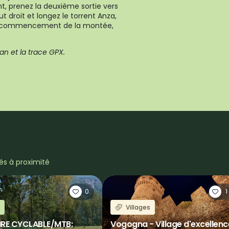
nt, prenez la deuxième sortie vers
t droit et longez le torrent Anza,
au commencement de la montée,
lan et la trace GPX.
tés à proximité
0
1
Villages
AIRE CYCLABLE/MTB:
Vogogna - Village d'excellenc