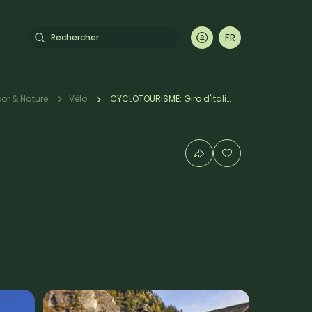
Rechercher
FR
DE
EN
IT
or & Nature
Vélo
CYCLOTOURISME: Giro d'Italia - Macugnaga