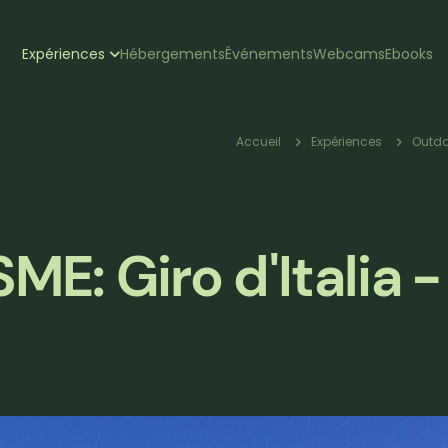
zione
Expériences
Hébergements
Événements
Webcams
Ebooks
pale
Fil
Accueil
Expériences
Outdo
d'Ariane
: Giro d'Italia -