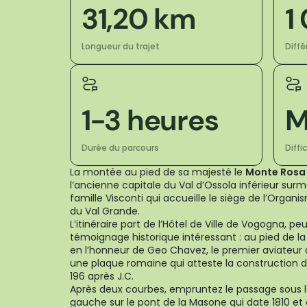
31,20 km
1
Longueur du trajet
Diff
1-3 heures
M
Durée du parcours
Diffi
La montée au pied de sa majesté le
Monte Rosa
l’ancienne capitale du Val d’Ossola inférieur sur
famille Visconti qui accueille le siège de l’Organ
du Val Grande.
L’itinéraire part de l’Hôtel de Ville de Vogogna, pe
témoignage historique intéressant : au pied de la
en l’honneur de Geo Chavez, le premier aviateur à
une plaque romaine qui atteste la construction de
196 après J.C.
Après deux courbes, empruntez le passage sous le
gauche sur le pont de la Masone qui date 1810 et 