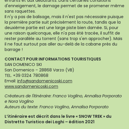
enfants et aux débutants. Dans certaines conditions
d'enneigement, le damage permet de se promener même
sans raquettes.
Il n'y a pas de balisage, mais il n'est pas nécessaire puisque
la première partie suit précisément la route, tandis que la
deuxième partie est une large piste bien damée. Si, pour
une raison quelconque, elle n'a pas été tracée, il suffit de
rester parallèle au torrent (sans trop s'en approcher). Mais
il ne faut surtout pas aller au-delà de la cabane près du
barrage !
CONTACT POUR INFORMATIONS TOURISTIQUES
SAN DOMENICO SKI
San Domenico – 28868 Varzo (VB)
TEL. +39 0324 780868
Email:
info@sandomenicoski.com
www.sandomenicoski.com
Créateurs de l'itinéraire: Franco Voglino, Annalisa Porporato
e Nora Voglino
Auteurs du texte: Franco Voglino, Annalisa Porporato
L’itinéraire est décrit dans le livre « SNOW TREK » du
Distretto Turistico dei Laghi – édition 2021