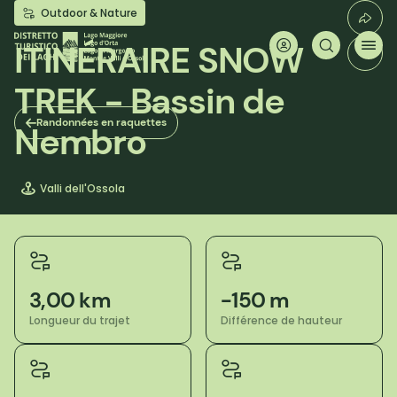
Aller
Outdoor & Nature
au
contenu
ITINÉRAIRE SNOW
principal
TREK - Bassin de
Randonnées en raquettes
Nembro
Valli dell'Ossola
3,00 km
-150 m
Longueur du trajet
Différence de hauteur