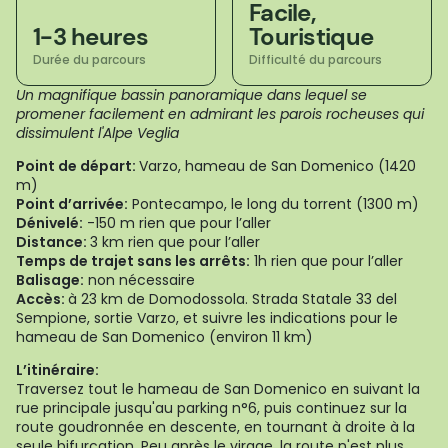
Facile,
1-3 heures
Touristique
Durée du parcours
Difficulté du parcours
Un magnifique bassin panoramique dans lequel se
promener facilement en admirant les parois rocheuses qui
dissimulent l'Alpe Veglia
Point de départ:
Varzo, hameau de San Domenico (1420
m)
Point d’arrivée:
Pontecampo, le long du torrent (1300 m)
Dénivelé:
-150 m rien que pour l’aller
Distance:
3 km rien que pour l’aller
Temps de trajet sans les arrêts:
1h rien que pour l’aller
Balisage:
non nécessaire
Accès:
à 23 km de Domodossola. Strada Statale 33 del
Sempione, sortie Varzo, et suivre les indications pour le
hameau de San Domenico (environ 11 km)
L’itinéraire:
Traversez tout le hameau de San Domenico en suivant la
rue principale jusqu'au parking n°6, puis continuez sur la
route goudronnée en descente, en tournant à droite à la
seule bifurcation. Peu après le virage, la route n'est plus