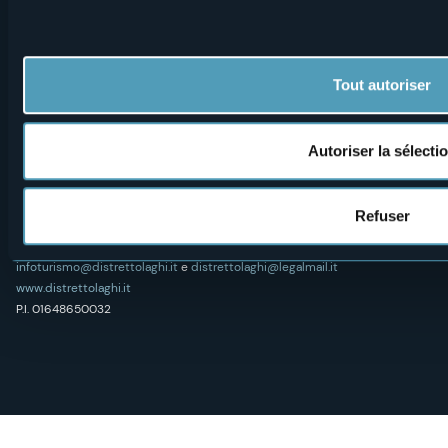
Suivez-nous sur nos réseaux sociaux
Tout autoriser
Autoriser la sélecti
Distretto Turistico dei Laghi Scrl
Refuser
Sede legale e operativa: Corso Italia 26 - 28838 Stresa VB - Italy
tel:
+39 0323 30416
infoturismo@distrettolaghi.it
e
distrettolaghi@legalmail.it
www.distrettolaghi.it
P.I. 01648650032