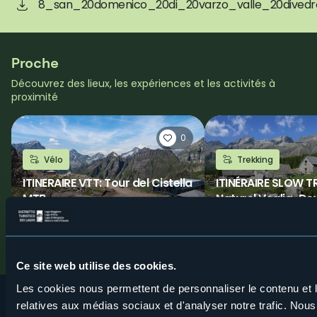
8_san_20domenico_20di_20varzo_valle_20dived
Proche
Découvrez des lieux, les expériences et les activités à
proximité
0
Vélo
Trekking
ITINERAIRE VTT: Tour del Cistella
ITINÉRAIRE SLOW T
MTB
Naturel Veglia-Dev
Veglia
Valli dell'Ossola
Valli dell'Ossola
Ce site web utilise des cookies.
Les cookies nous permettent de personnaliser le contenu et le
relatives aux médias sociaux et d'analyser notre trafic. No