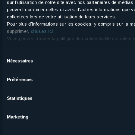
sur l'utilisation de notre site avec nos partenaires de médias 
peuvent combiner celles-ci avec d'autres informations que vo
collectées lors de votre utilisation de leurs services.
Pour plus d'informations sur les cookies, y compris sur la ma
supprimer,
cliquez ici
.
Menù
Qui sommes-nous?
Vins & gastronomie
Vous pouvez trouver la politique de confidentialité complète
i
Où sommes-nous?
Webcams
secondario
Contacts
Événements
Sélection
Nécessaires
du
Privacy
Hébergements
consentement
Cookie Policy
Mice
Préférences
Amministrazione trasparente
Wedding
Expériences
Media Room
Statistiques
Outdoor
Archives « Laghi e Monti Today »
Marketing
Art & culture
Credits
Bien-être