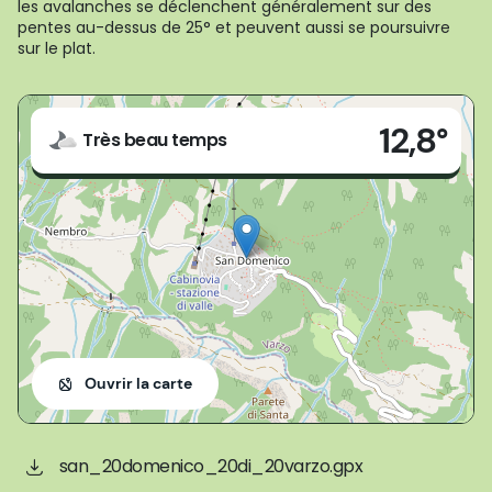
les avalanches se déclenchent généralement sur des
pentes au-dessus de 25° et peuvent aussi se poursuivre
sur le plat.
Live
12,8°
Loc. San Domenico
Très beau temps
Varzo (VB)
Ouvrir la carte
san_20domenico_20di_20varzo.gpx