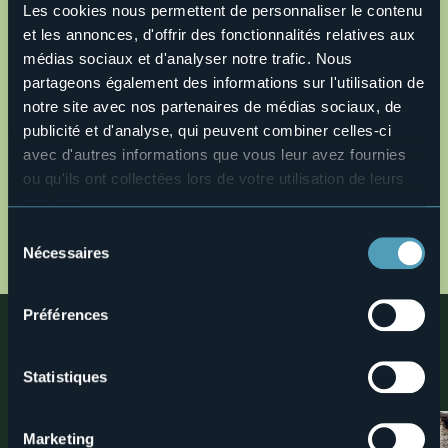
Les cookies nous permettent de personnaliser le contenu
Ouvrir la carte
et les annonces, d'offrir des fonctionnalités relatives aux
médias sociaux et d'analyser notre trafic. Nous
partageons également des informations sur l'utilisation de
o23-alpeggi-di-varzo-mtb.gpx
notre site avec nos partenaires de médias sociaux, de
publicité et d'analyse, qui peuvent combiner celles-ci
Descrizione completa
avec d'autres informations que vous leur avez fournies
Description en
ou qu'ils ont collectées lors de votre utilisation de leurs
Description fr
services.
Beschreibung
Pour plus d'informations sur les cookies, y compris sur la
Sélection
manière de les gérer et de les supprimer,
cliquez ici
.
MAP
Nécessaires
du
Vous pouvez trouver la politique de confidentialité
consentement
complète
ici
.
Préférences
Proche
Découvrez des lieux, les expériences et les activités à
Statistiques
proximité
Marketing
1