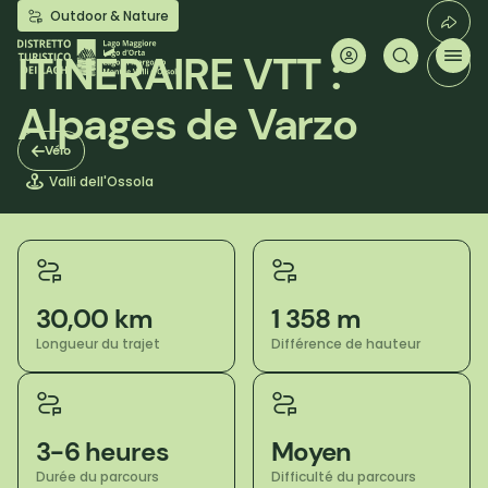
Aller
Outdoor & Nature
au
contenu
ITINÉRAIRE VTT :
principal
Alpages de Varzo
Vélo
Valli dell'Ossola
30,00 km
1 358 m
Longueur du trajet
Différence de hauteur
3-6 heures
Moyen
Durée du parcours
Difficulté du parcours