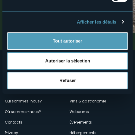
Vélo
Monuments
ITINÉRAIRE VTT : Anneau de
Torre di Varzo
Afficher les détails
Trasquera et Alpe Fraccia
Attractions touristiques
Valli dell'Ossola
Tout autoriser
Autoriser la sélection
Refuser
Menù
Qui sommes-nous?
Vins & gastronomie
Où sommes-nous?
Webcams
secondario
Contacts
Événements
Privacy
Hébergements