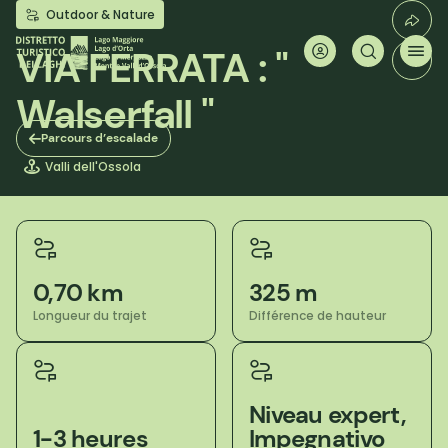
Aller
Outdoor & Nature
au
contenu
VIA FERRATA : "
principal
Walserfall "
Parcours d’escalade
Valli dell'Ossola
0,70 km
325 m
Longueur du trajet
Différence de hauteur
Niveau expert,
1-3 heures
Impegnativo