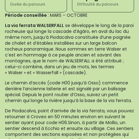
Durée du parcours
Difficulté du parcours
Période conseillée
: MARS – OCTOBRE
La via ferrata WALSERFALL
se développe le long de la paroi
rocheuse qui longe la cascade d’Agàro, en aval du lac du
même nom, jusqu’à Piodacalva constituée d’une poignée
de chalet et d’étables installées sur un large balcon
rocheux panoramique. Nous sommes en terre Walser et
c’est en hommage à ce peuple ancien et savant des
montagnes, que le nom de WALSERFALL a été attribué ;
celui-ci combine, dans un jeu de mots, les termes
« Walser » et « Wasserfall » (cascade).
Le chemin d’accès (code H00 jusqu’à Osso) commence
derrière l’ancienne laiterie et est signalé par un balisage
spécial. Depuis le pont routier d’Osso, suivez un petit
chemin qui longe la rivière jusqu’à la base de la via ferrata.
De Piodacalva, point d’arrivée de la via ferrata, vous pouvez
retourner à Croveo en 50 minutes environ en suivant le
sentier ayant pour code H06.Sinon, à partir de Mollio, un
sentier descend à Ecchio et ensuite au village. Ces sentiers
comportent des sections exposées et non protégées qui