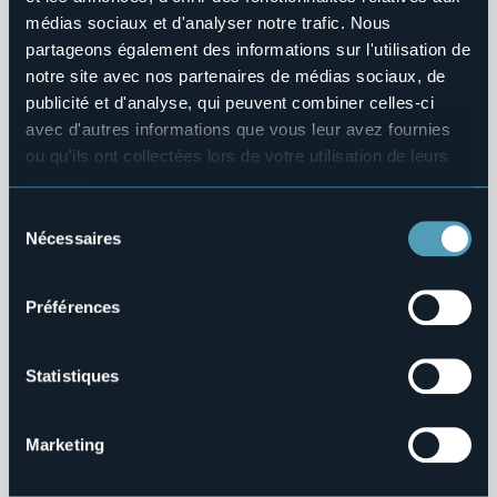
1
médias sociaux et d'analyser notre trafic. Nous
partageons également des informations sur l'utilisation de
Villas et Jardins
notre site avec nos partenaires de médias sociaux, de
publicité et d'analyse, qui peuvent combiner celles-ci
Isola Madre - Palais et jardins
avec d'autres informations que vous leur avez fournies
Attractions touristiques
ou qu'ils ont collectées lors de votre utilisation de leurs
services.
Pour plus d'informations sur les cookies, y compris sur la
Sélection
1
manière de les gérer et de les supprimer,
cliquez ici
.
Nécessaires
du
Vous pouvez trouver la politique de confidentialité
consentement
complète
ici
.
Villas et Jardins
Préférences
Isola Bella - Palais et jardins
Attractions touristiques
Statistiques
Marketing
0