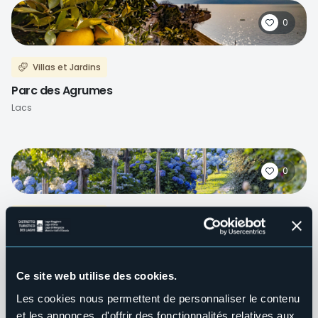
0
Villas et Jardins
Parc des Agrumes
Lacs
0
Villas et Jardins
Jardin Lorella
Lacs
Ce site web utilise des cookies.
Les cookies nous permettent de personnaliser le contenu
et les annonces, d'offrir des fonctionnalités relatives aux