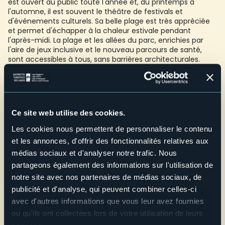
est ouvert au public toute l'année et, du printemps à
l'automne, il est souvent le théâtre de festivals et
d'événements culturels. Sa belle plage est très appréciée
et permet d'échapper à la chaleur estivale pendant
l'après-midi. La plage et les allées du parc, enrichies par
l'aire de jeux inclusive et le nouveau parcours de santé,
sont accessibles à tous, sans barrières architecturales.
Entrée gratuite.
E-mail
info@bavenoturismo.it
Telefono
Ce site web utilise des cookies.
+39 0323 924632
Les cookies nous permettent de personnaliser le contenu
Site web
et les annonces, d'offrir des fonctionnalités relatives aux
médias sociaux et d'analyser notre trafic. Nous
Live
partageons également des informations sur l'utilisation de
notre site avec nos partenaires de médias sociaux, de
23,7°
Strada Nazionale del Sempione, 2
Ciel clair
publicité et d'analyse, qui peuvent combiner celles-ci
28831 - Baveno (VB)
avec d'autres informations que vous leur avez fournies
ou qu'ils ont collectées lors de votre utilisation de leurs