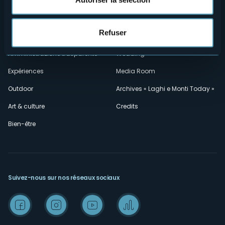
Contacts
Événements
Privacy
Hébergements
Refuser
Cookie Policy
Mice
Amministrazione trasparente
Wedding
Expériences
Media Room
Outdoor
Archives « Laghi e Monti Today »
Art & culture
Credits
Bien-être
Suivez-nous sur nos réseaux sociaux