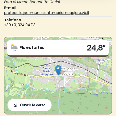
Foto di Marco Benedetto Cerini
E-mail
protocollo@comune.santamariamaggiore.vb.it
Telefono
+39 (0)324.94213
Live
24,8°
Piazza Risorgimento, 28
Pluies fortes
28857 - Santa Maria Maggiore (VB)
Ouvrir la carte