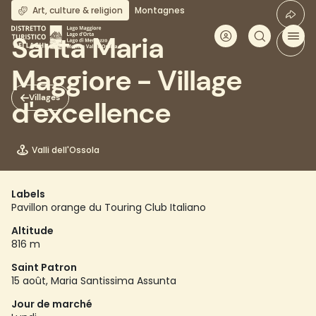
Aller
Art, culture & religion
Montagnes
au
contenu
Santa Maria
principal
Maggiore - Village
Villages
d'excellence
Valli dell'Ossola
Labels
Pavillon orange du Touring Club Italiano
Altitude
816 m
Saint Patron
15 août, Maria Santissima Assunta
Jour de marché