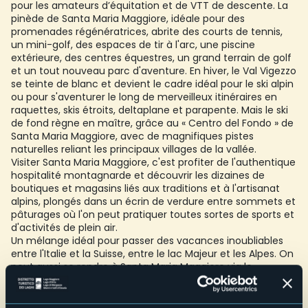
pour les amateurs d’équitation et de VTT de descente. La
pinède de Santa Maria Maggiore, idéale pour des
promenades régénératrices, abrite des courts de tennis,
un mini-golf, des espaces de tir à l'arc, une piscine
extérieure, des centres équestres, un grand terrain de golf
et un tout nouveau parc d'aventure. En hiver, le Val Vigezzo
se teinte de blanc et devient le cadre idéal pour le ski alpin
ou pour s'aventurer le long de merveilleux itinéraires en
raquettes, skis étroits, deltaplane et parapente. Mais le ski
de fond règne en maître, grâce au « Centro del Fondo » de
Santa Maria Maggiore, avec de magnifiques pistes
naturelles reliant les principaux villages de la vallée.
Visiter Santa Maria Maggiore, c'est profiter de l'authentique
hospitalité montagnarde et découvrir les dizaines de
boutiques et magasins liés aux traditions et à l'artisanat
alpins, plongés dans un écrin de verdure entre sommets et
pâturages où l'on peut pratiquer toutes sortes de sports et
d'activités de plein air.
Un mélange idéal pour passer des vacances inoubliables
entre l'Italie et la Suisse, entre le lac Majeur et les Alpes. On
peut aussi se rendre à Santa Maria Maggiore via le
charmant petit train du chemin de fer Vigezzina-
Centovalli, le meilleur moyen de découvrir au ralenti l'une
des plus belles routes panoramiques d'Italie.