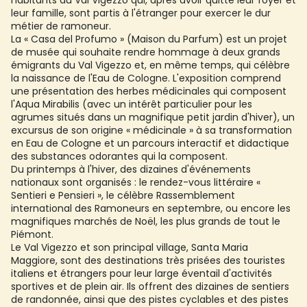
habitants du Val Vigezzo qui, après avoir quitté leur foyer et
leur famille, sont partis à l'étranger pour exercer le dur
métier de ramoneur.
La « Casa del Profumo » (Maison du Parfum) est un projet
de musée qui souhaite rendre hommage à deux grands
émigrants du Val Vigezzo et, en même temps, qui célèbre
la naissance de l'Eau de Cologne. L'exposition comprend
une présentation des herbes médicinales qui composent
l'Aqua Mirabilis (avec un intérêt particulier pour les
agrumes situés dans un magnifique petit jardin d'hiver), un
excursus de son origine « médicinale » à sa transformation
en Eau de Cologne et un parcours interactif et didactique
des substances odorantes qui la composent.
Du printemps à l'hiver, des dizaines d'événements
nationaux sont organisés : le rendez-vous littéraire «
Sentieri e Pensieri », le célèbre Rassemblement
international des Ramoneurs en septembre, ou encore les
magnifiques marchés de Noël, les plus grands de tout le
Piémont.
Le Val Vigezzo et son principal village, Santa Maria
Maggiore, sont des destinations très prisées des touristes
italiens et étrangers pour leur large éventail d'activités
sportives et de plein air. Ils offrent des dizaines de sentiers
de randonnée, ainsi que des pistes cyclables et des pistes