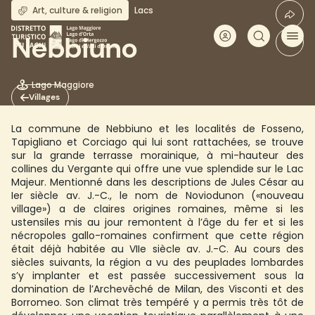
Aller
Art, culture & religion
Lacs
au
contenu
Nebbiuno
principal
Lago Maggiore
Villages
La commune de Nebbiuno et les localités de Fosseno,
Tapigliano et Corciago qui lui sont rattachées, se trouve
sur la grande terrasse morainique, à mi-hauteur des
collines du Vergante qui offre une vue splendide sur le Lac
Majeur. Mentionné dans les descriptions de Jules César au
Ier siècle av. J.-C., le nom de Noviodunon («nouveau
village») a de claires origines romaines, même si les
ustensiles mis au jour remontent à l’âge du fer et si les
nécropoles gallo-romaines confirment que cette région
était déjà habitée au VIIe siècle av. J.-C. Au cours des
siècles suivants, la région a vu des peuplades lombardes
s’y implanter et est passée successivement sous la
domination de l’Archevêché de Milan, des Visconti et des
Borromeo. Son climat très tempéré y a permis très tôt de