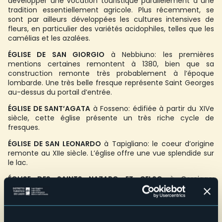
développer une vocation touristique parallèlement à une
tradition essentiellement agricole. Plus récemment, se
sont par ailleurs développées les cultures intensives de
fleurs, en particulier des variétés acidophiles, telles que les
camélias et les azalées.
ÉGLISE DE SAN GIORGIO
à Nebbiuno: les premières
mentions certaines remontent à 1380, bien que sa
construction remonte très probablement à l’époque
lombarde. Une très belle fresque représente Saint Georges
au-dessus du portail d’entrée.
ÉGLISE DE SANT’AGATA
à Fosseno: édifiée à partir du XIVe
siècle, cette église présente un très riche cycle de
fresques.
ÉGLISE DE SAN LEONARDO
à Tapigliano: le coeur d’origine
remonte au XIIe siècle. L’église offre une vue splendide sur
le lac.
ÉGLISE DES SAINTS NAZARO ET CELSO
à Corciago:
probablement une des cent églises que San Giulio fit
édifier au IVe siècle.
CAMPIGLIA
: petit centre urbain original constitué de