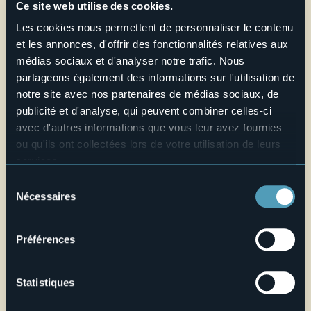
maisons médiévales traversé par de petites ruelles étroites
Ce site web utilise des cookies.
et tortueuses. Aujourd’hui ce petit bourg médiéval est une
exploitation agricole.
Les cookies nous permettent de personnaliser le contenu
et les annonces, d'offrir des fonctionnalités relatives aux
EXCURSIONS
: ce territoire offre de nombre sentiers
médias sociaux et d'analyser notre trafic. Nous
parfaitement balisés qu’il est possible d’emprunter à pied
et en VTT.
partageons également des informations sur l'utilisation de
E-mail
notre site avec nos partenaires de médias sociaux, de
info@comune.nebbiuno.no.it
publicité et d'analyse, qui peuvent combiner celles-ci
Telefono
avec d'autres informations que vous leur avez fournies
+39 0322 58001
ou qu'ils ont collectées lors de votre utilisation de leurs
services.
Site web
Pour plus d'informations sur les cookies, y compris sur la
Sélection
Live
manière de les gérer et de les supprimer,
cliquez ici
.
Nécessaires
du
Vous pouvez trouver la politique de confidentialité
consentement
22,9°
P.zza IV Novembre,1
complète
ici
.
Très beau temps
Préférences
28010 - Nebbiuno (NO)
Statistiques