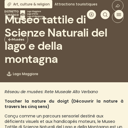
Aller
Art, culture & religion
Attractions touristiques
au
contenu
Museo tattile di
principal
Scienze Naturali del
Musées
lago e della
montagna
Lago Maggiore
Réseau de musées: Rete Museale Alto Verbano
Toucher la nature du doigt (Découvrir la nature à
travers les cinq sens)
Conçu comme un parcours sensoriel destiné aux
déficients visuels et aux handicapés moteurs, le Museo
Tattile di Scienze Naturali del Lago e della Montagna est un