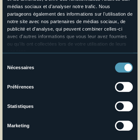
médias sociaux et d'analyser notre trafic. Nous
Credit: Archivio Fotografico Distretto dei Laghi - Lorenzo Pipi
partageons également des informations sur l'utilisation de
E-mail
notre site avec nos partenaires de médias sociaux, de
rete@unionelagomaggiore.it
publicité et d'analyse, qui peuvent combiner celles-ci
Telefono
avec d'autres informations que vous leur avez fournies
tel. +39 0323 840809
ou qu'ils ont collectées lors de votre utilisation de leurs
Site web
services.
Live
Pour plus d'informations sur les cookies, y compris sur la
Sélection
manière de les gérer et de les supprimer,
cliquez ici
.
Nécessaires
du
Vous pouvez trouver la politique de confidentialité
consentement
23,1°
Contrada San Mauro
Très beau temps
complète
ici
.
28826 - Trarego Viggiona (VB)
Préférences
Statistiques
Marketing