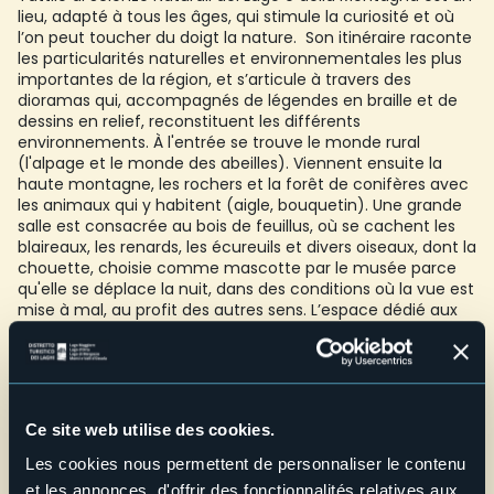
lieu, adapté à tous les âges, qui stimule la curiosité et où
l’on peut toucher du doigt la nature. Son itinéraire raconte
les particularités naturelles et environnementales les plus
importantes de la région, et s’articule à travers des
dioramas qui, accompagnés de légendes en braille et de
dessins en relief, reconstituent les différents
environnements. À l'entrée se trouve le monde rural
(l'alpage et le monde des abeilles). Viennent ensuite la
haute montagne, les rochers et la forêt de conifères avec
les animaux qui y habitent (aigle, bouquetin). Une grande
salle est consacrée au bois de feuillus, où se cachent les
blaireaux, les renards, les écureuils et divers oiseaux, dont la
chouette, choisie comme mascotte par le musée parce
qu'elle se déplace la nuit, dans des conditions où la vue est
mise à mal, au profit des autres sens. L’espace dédié aux
roseaux de lac avec son avifaune clôt le parcours.
Entrée libre
Accessibilité : également pour les personnes ayant un
handicap visuel et moteur
Écoles : sur demande pour groupes/groupes scolaires et
Ce site web utilise des cookies.
maximum deux classes en même temps (veuillez noter que
Les cookies nous permettent de personnaliser le contenu
la route vers Trarego Viggiona est accessible aux bus de 30
et les annonces, d'offrir des fonctionnalités relatives aux
places maximum)