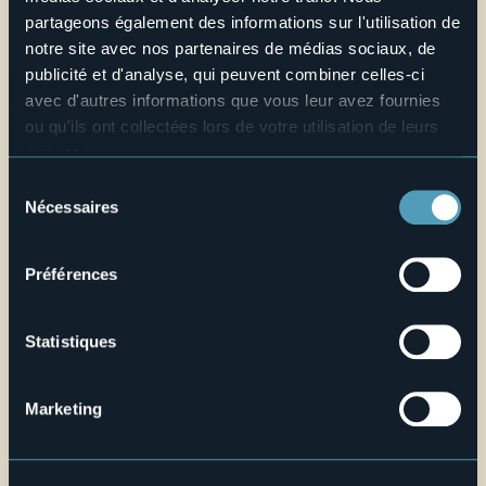
E-mail
partageons également des informations sur l'utilisation de
commalfredo@hotmail.com
notre site avec nos partenaires de médias sociaux, de
Telefono
publicité et d'analyse, qui peuvent combiner celles-ci
+39 334 8702981
avec d'autres informations que vous leur avez fournies
Site web
ou qu'ils ont collectées lors de votre utilisation de leurs
Live
services.
Pour plus d'informations sur les cookies, y compris sur la
Sélection
manière de les gérer et de les supprimer,
cliquez ici
.
Nécessaires
27°
du
via Dei Prati n.5
Très beau temps
Vous pouvez trouver la politique de confidentialité
consentement
28011 - Armeno (NO)
complète
ici
.
Préférences
Statistiques
Marketing
Ouvrir la carte