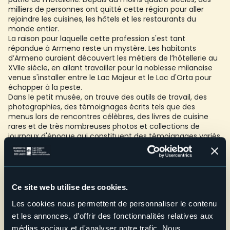
milliers de personnes ont quitté cette région pour aller
rejoindre les cuisines, les hôtels et les restaurants du
monde entier.
La raison pour laquelle cette profession s'est tant
répandue à Armeno reste un mystère. Les habitants
d’Armeno auraient découvert les métiers de l’hôtellerie au
XVIIe siècle, en allant travailler pour la noblesse milanaise
venue s'installer entre le Lac Majeur et le Lac d'Orta pour
échapper à la peste.
Dans le petit musée, on trouve des outils de travail, des
photographies, des témoignages écrits tels que des
menus lors de rencontres célèbres, des livres de cuisine
rares et de très nombreuses photos et collections de
journaux d'époque qui constituent des témoignages variés
de la vie des puissants de cette planète et de celle des
gens simples.
Accessibilité : avec ascenseur
Écoles: une classe pour la visite de l'exposition +
Ce site web utilise des cookies.
(éventuellement) une classe participant à un atelier
Les cookies nous permettent de personnaliser le contenu
Credit: Archivio Fotografico Distretto dei Laghi - Lorenzo Pipi
et les annonces, d'offrir des fonctionnalités relatives aux
médias sociaux et d'analyser notre trafic. Nous