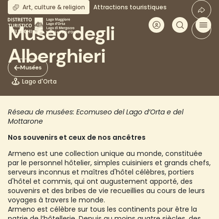
Aller
Art, culture & religion
Attractions touristiques
au
contenu
Museo degli
principal
Alberghieri
Musées
Lago d'Orta
Réseau de musées: Ecomuseo del Lago d’Orta e del
Mottarone
Nos souvenirs et ceux de nos ancêtres
Armeno est une collection unique au monde, constituée
par le personnel hôtelier, simples cuisiniers et grands chefs,
serveurs inconnus et maîtres d'hôtel célèbres, portiers
d'hôtel et commis, qui ont augustement apporté, des
souvenirs et des bribes de vie recueillies au cours de leurs
voyages à travers le monde.
Armeno est célèbre sur tous les continents pour être la
patrie de l’hôtellerie. Depuis au moins quatre siècles, des