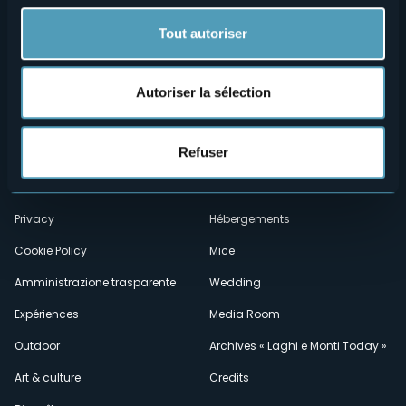
Tout autoriser
Autoriser la sélection
Menù
Qui sommes-nous?
Vins & gastronomie
Refuser
Où sommes-nous?
Webcams
secondario
Contacts
Événements
Privacy
Hébergements
Cookie Policy
Mice
Amministrazione trasparente
Wedding
Expériences
Media Room
Outdoor
Archives « Laghi e Monti Today »
Art & culture
Credits