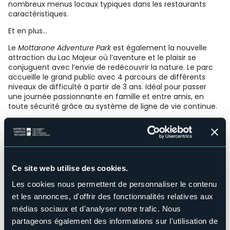
nombreux menus locaux typiques dans les restaurants
caractéristiques.
Et en plus…
Le
Mottarone Adventure Park
est également la nouvelle
attraction du Lac Majeur où l’aventure et le plaisir se
conjuguent avec l’envie de redécouvrir la nature. Le parc
accueille le grand public avec 4 parcours de différents
niveaux de difficulté à partir de 3 ans. Idéal pour passer
une journée passionnante en famille et entre amis, en
toute sécurité grâce au système de ligne de vie continue.
Le
Jardin botanique Alpinia
est situé à Alpino (Stresa). Le
Jardin botanique couvre une superficie d’environ 40 000
m2 et dispose d’une terrasse offrant une vue
spectaculaire sur le lac Majeur, les îles Borromées et les
sommets environnants. Il y a environ 1 000 espèces alpines
Ce site web utilise des cookies.
à admirer.
Les cookies nous permettent de personnaliser le contenu
Autres attractions touristiques à proximité : Sacro Monte
et les annonces, d'offrir des fonctionnalités relatives aux
d’Orta (site du patrimoine mondial de l’UNESCO), lac
d’Orta, Orta San Giulio, Omegna, Pettenasco, Stresa,
médias sociaux et d'analyser notre trafic. Nous
Baveno et les îles Borromées.
partageons également des informations sur l'utilisation de