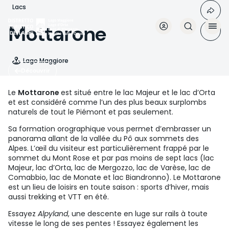
Aller
Lacs
au
contenu
Mottarone
principal
Lago Maggiore
Découvrir
Le
Mottarone
est situé entre le lac Majeur et le lac d’Orta
et est considéré comme l’un des plus beaux surplombs
naturels de tout le Piémont et pas seulement.
Sa formation orographique vous permet d’embrasser un
panorama allant de la vallée du Pô aux sommets des
Alpes. L’œil du visiteur est particulièrement frappé par le
sommet du Mont Rose et par pas moins de sept lacs (lac
Majeur, lac d’Orta, lac de Mergozzo, lac de Varèse, lac de
Comabbio, lac de Monate et lac Biandronno). Le Mottarone
est un lieu de loisirs en toute saison : sports d’hiver, mais
aussi trekking et VTT en été.
Essayez
Alpyland
, une descente en luge sur rails à toute
vitesse le long de ses pentes ! Essayez également les