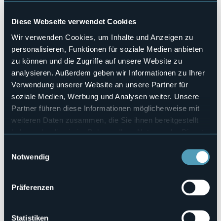
Haustiere erlaubt
Sì
Diese Webseite verwendet Cookies
Anzahl der Zimmer
Wir verwenden Cookies, um Inhalte und Anzeigen zu
1
personalisieren, Funktionen für soziale Medien anbieten
Anzahl der Betten
zu können und die Zugriffe auf unsere Website zu
6
analysieren. Außerdem geben wir Informationen zu Ihrer
E-mail
Verwendung unserer Website an unsere Partner für
valcot.rifugio@gmail.com
soziale Medien, Werbung und Analysen weiter. Unsere
Webseite
Partner führen diese Informationen möglicherweise mit
http://www.wengwaldhutte.it
weiteren Daten zusammen, die Sie ihnen bereitgestellt
Telefon
haben oder die sie im Rahmen Ihrer Nutzung der Dienste
+39 342 1691297
gesammelt haben.
Einwilligungsauswahl
Codice CIR
Notwendig
103039-RIF-00001
Buchen
Präferenzen
Statistiken