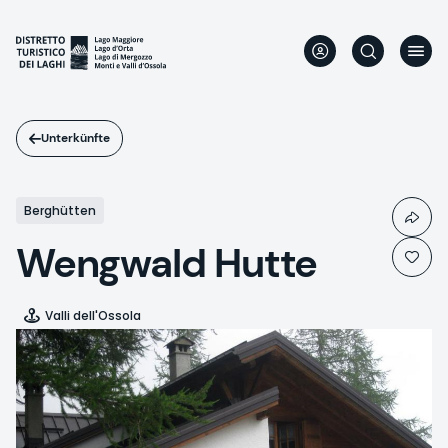
Direkt
zum
Inhalt
Unterkünfte
Berghütten
Wengwald Hutte
Valli dell'Ossola