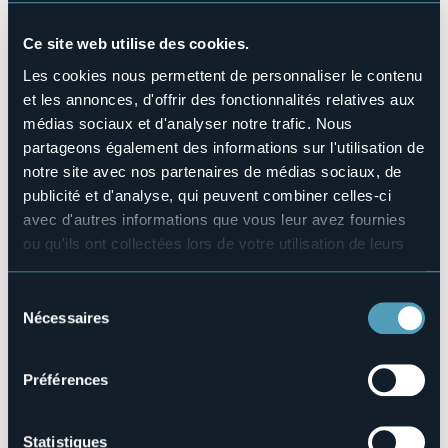
Animaux acceptés
Sì
Ce site web utilise des cookies.
Nombres de chambres
Les cookies nous permettent de personnaliser le contenu
1
et les annonces, d'offrir des fonctionnalités relatives aux
Nombres de lits
médias sociaux et d'analyser notre trafic. Nous
6
partageons également des informations sur l'utilisation de
E-mail
notre site avec nos partenaires de médias sociaux, de
valcot.rifugio@gmail.com
publicité et d'analyse, qui peuvent combiner celles-ci
Site Internet
avec d'autres informations que vous leur avez fournies
http://www.wengwaldhutte.it
ou qu'ils ont collectées lors de votre utilisation de leurs
Téléphone
services.
+39 342 1691297
Pour plus d'informations sur les cookies, y compris sur la
Sélection
Codice CIR
manière de les gérer et de les supprimer,
cliquez ici
.
Nécessaires
du
103039-RIF-00001
Vous pouvez trouver la politique de confidentialité
consentement
Réserver
complète
ici
.
Préférences
Statistiques