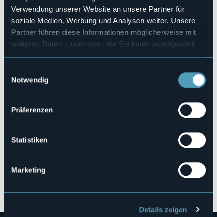
Codice CIR
Verwendung unserer Website an unsere Partner für
003084-VIT-00001
soziale Medien, Werbung und Analysen weiter. Unsere
Buchen
Partner führen diese Informationen möglicherweise mit
weiteren Daten zusammen, die Sie ihnen bereitgestellt
haben oder die sie im Rahmen Ihrer Nutzung der Dienste
gesammelt haben.
Einwilligungsauswahl
Via alle Zappe di Sopra
Notwendig
28040 - Lesa (NO)
Präferenzen
Statistiken
Marketing
Öffnen Sie die Karte
Details zeigen