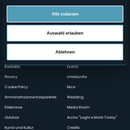
Alle zulassen
Auswahl erlauben
Menù
Wer sind wir?
Önogastronomie
Ablehnen
Wo sind wir?
Webcam
secondario
Kontakte
Events
Privacy
Unterkünfte
Cookie Policy
Mice
Amministrazione trasparente
Wedding
Erlebnisse
Media Room
Outdoor
Archiv "Laghi e Monti Today"
Kunst und Kultur
Credits