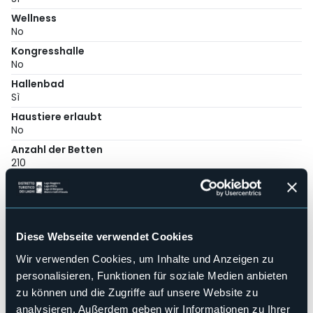
Wellness
No
Kongresshalle
No
Hallenbad
Sì
Haustiere erlaubt
No
Anzahl der Betten
210
Mobilehome
42
E-mail
info@solciovillage.com
Diese Webseite verwendet Cookies
Webseite
Wir verwenden Cookies, um Inhalte und Anzeigen zu
https://www.solciovillage.com/
personalisieren, Funktionen für soziale Medien anbieten
Telefon
zu können und die Zugriffe auf unsere Website zu
+39 0322 076853
analysieren. Außerdem geben wir Informationen zu Ihrer