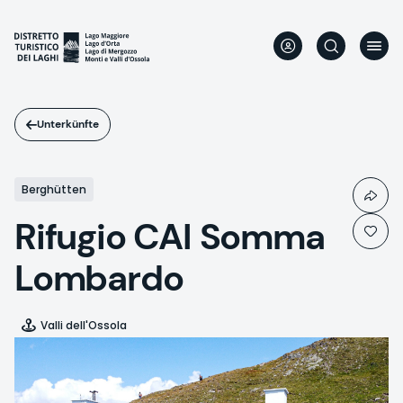
Direkt
zum
Inhalt
Unterkünfte
Berghütten
Rifugio CAI Somma
Lombardo
Valli dell'Ossola