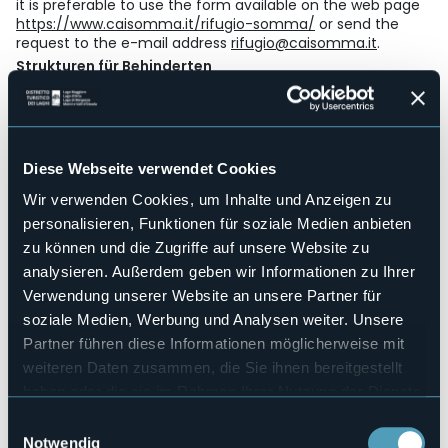
it is preferable to use the form available on the web page
https://www.caisomma.it/rifugio-somma/
or send the
request to the e-mail address
rifugio@caisomma.it
.
Strukturen für Behinderten
No
Wellness
No
Kongresshalle
Diese Webseite verwendet Cookies
No
Wir verwenden Cookies, um Inhalte und Anzeigen zu
Hallenbad
personalisieren, Funktionen für soziale Medien anbieten
No
zu können und die Zugriffe auf unsere Website zu
Haustiere erlaubt
analysieren. Außerdem geben wir Informationen zu Ihrer
No
Verwendung unserer Website an unsere Partner für
Anzahl der Zimmer
5
soziale Medien, Werbung und Analysen weiter. Unsere
Partner führen diese Informationen möglicherweise mit
Anzahl der Betten
20
weiteren Daten zusammen, die Sie ihnen bereitgestellt
haben oder die sie im Rahmen Ihrer Nutzung der Dienste
E-mail
rifugio@caisomma.it
gesammelt haben.
Einwilligungsauswahl
Webseite
Notwendig