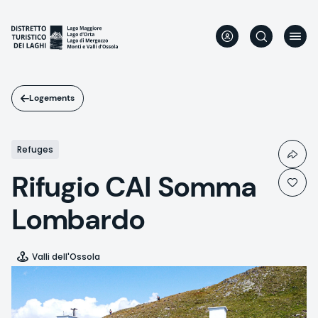
Aller
au
contenu
principal
Logements
Refuges
Rifugio CAI Somma
Lombardo
Valli dell'Ossola