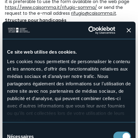
it is preferable to use the form available on the web page
https://www.caisomma.it/rifugio-somma/
or send the
request to the e-mail address
rifugio@caisomma.it
.
Structure pour handicapés
No
Wellness
No
Salles de conférences
Ce site web utilise des cookies.
No
Les cookies nous permettent de personnaliser le contenu
Piscine
et les annonces, d'offrir des fonctionnalités relatives aux
No
médias sociaux et d'analyser notre trafic. Nous
Animaux acceptés
partageons également des informations sur l'utilisation de
No
notre site avec nos partenaires de médias sociaux, de
Nombres de chambres
5
publicité et d'analyse, qui peuvent combiner celles-ci
avec d'autres informations que vous leur avez fournies
Nombres de lits
20
ou qu'ils ont collectées lors de votre utilisation de leurs
services.
E-mail
rifugio@caisomma.it
Pour plus d'informations sur les cookies, y compris sur la
Sélection
manière de les gérer et de les supprimer,
cliquez ici
.
Site Internet
Nécessaires
du