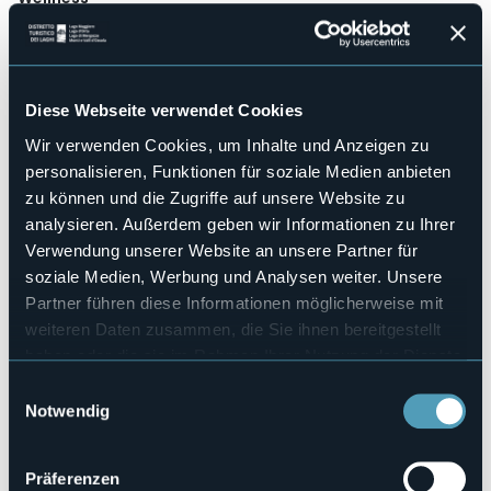
No
Kongresshalle
No
Hallenbad
Diese Webseite verwendet Cookies
No
Wir verwenden Cookies, um Inhalte und Anzeigen zu
Haustiere erlaubt
personalisieren, Funktionen für soziale Medien anbieten
Sì
zu können und die Zugriffe auf unsere Website zu
Anzahl der Zimmer
14
analysieren. Außerdem geben wir Informationen zu Ihrer
Verwendung unserer Website an unsere Partner für
Anzahl der Betten
25
soziale Medien, Werbung und Analysen weiter. Unsere
Partner führen diese Informationen möglicherweise mit
E-mail
info@hotelnovara.com
weiteren Daten zusammen, die Sie ihnen bereitgestellt
haben oder die sie im Rahmen Ihrer Nutzung der Dienste
Webseite
http://www.hotelnovara.com
gesammelt haben.
Einwilligungsauswahl
Telefon
Notwendig
+39 0323 503527
Codice CIR
Präferenzen
103072-ALB-00007