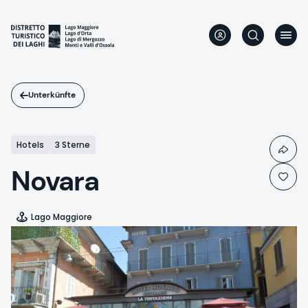
Direkt
zum
Inhalt
Unterkünfte
Hotels
3 Sterne
Novara
Lago Maggiore